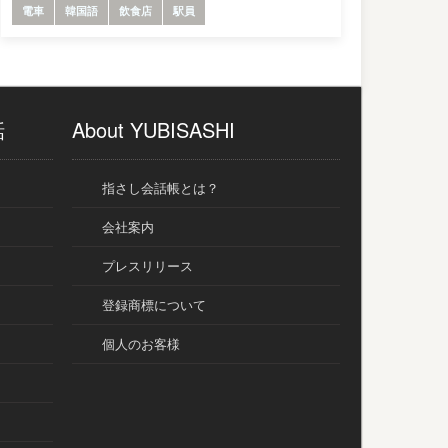
電車
韓国語
飲食店
駅員
話
About YUBISASHI
指さし会話帳とは？
会社案内
プレスリリース
登録商標について
個人のお客様