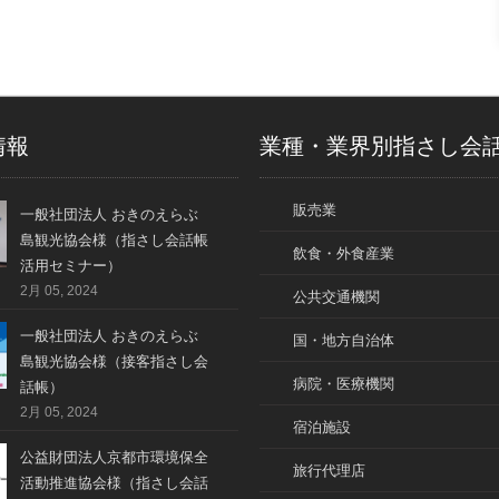
情報
業種・業界別指さし会
販売業
一般社団法人 おきのえらぶ
島観光協会様（指さし会話帳
飲食・外食産業
活用セミナー）
2月 05, 2024
公共交通機関
一般社団法人 おきのえらぶ
国・地方自治体
島観光協会様（接客指さし会
病院・医療機関
話帳）
2月 05, 2024
宿泊施設
公益財団法人京都市環境保全
旅行代理店
活動推進協会様（指さし会話