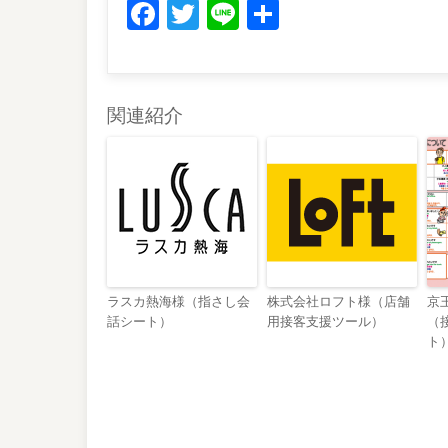
Facebook
Twitter
Line
共
有
関連紹介
ラスカ熱海様（指さし会
株式会社ロフト様（店舗
京
話シート）
用接客支援ツール）
（
ト