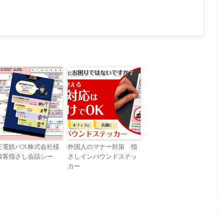
王電鉄バス株式会社様
外国人のマナー対策 指
接客指さし会話シー
さしインバウンドステッ
）
カー