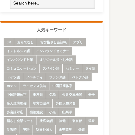
人気キーワード
JR
おもてなし
ちび指さし会話帳
アプリ
インドネシア語
インバウンドセミナー
インバウンド対策
オリジナル指さし会話
コミュニケーション
スペイン語
セミナー
タイ語
ドイツ語
ノベルティ
フランス語
ベトナム語
ホテル
ライセンス供与
中国語簡体字
中国語繁体字
乗務員
免税
公共交通機関
冊子
受入環境整備
地方自治体
外国人観光客
多言語対応
宿泊施設
小売
山梨県
指さし会話シート
接客会話
旅館
東京都
温泉
災害時
英語
訪日外国人
販売業界
鉄道