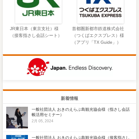
JR東日本（東京支社）様
首都圏新都市鉄道株式会社
（接客指さし会話シート）
（つくばエクスプレス）様
（アプリ「TX Guide」）
新着情報
一般社団法人 おきのえらぶ島観光協会様（指さし会話
帳活用セミナー）
2月 05, 2024
一般社団法人 おきのえらぶ島観光協会様（接客指さし