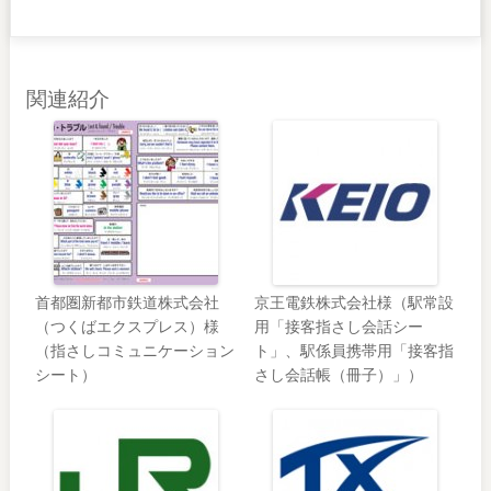
有
関連紹介
首都圏新都市鉄道株式会社
京王電鉄株式会社様（駅常設
（つくばエクスプレス）様
用「接客指さし会話シー
（指さしコミュニケーション
ト」、駅係員携帯用「接客指
シート）
さし会話帳（冊子）」）