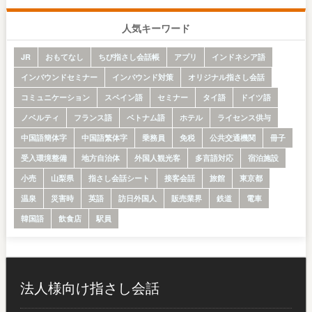
人気キーワード
JR
おもてなし
ちび指さし会話帳
アプリ
インドネシア語
インバウンドセミナー
インバウンド対策
オリジナル指さし会話
コミュニケーション
スペイン語
セミナー
タイ語
ドイツ語
ノベルティ
フランス語
ベトナム語
ホテル
ライセンス供与
中国語簡体字
中国語繁体字
乗務員
免税
公共交通機関
冊子
受入環境整備
地方自治体
外国人観光客
多言語対応
宿泊施設
小売
山梨県
指さし会話シート
接客会話
旅館
東京都
温泉
災害時
英語
訪日外国人
販売業界
鉄道
電車
韓国語
飲食店
駅員
法人様向け指さし会話