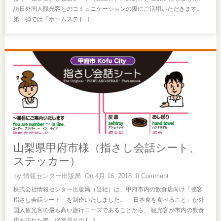
訪日外国人観光客とのコミュニケーションの際にご活用いただきます。
第一弾では「ホームステ […]
山梨県甲府市様（指さし会話シート、
ステッカー）
by
情報センター出版局
On 4月 16, 2018
0 Comment
株式会社情報センター出版局（当社）は、甲府市内の飲食店向け「接客
指さし会話シート」を制作いたしました。 「日本食を食べること」が外
国人観光客の最も高い旅行ニーズであることから、 観光客が市内の飲食
店を訪れた際、従業員との […]