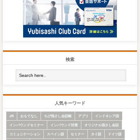
検索
人気キーワード
JR
おもてなし
ちび指さし会話帳
アプリ
インドネシア語
インバウンドセミナー
インバウンド対策
オリジナル指さし会話
コミュニケーション
スペイン語
セミナー
タイ語
ドイツ語