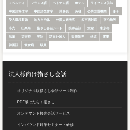
ノベルティ
フランス語
ベトナム語
ホテル
ライセンス供与
中国語簡体字
中国語繁体字
乗務員
免税
公共交通機関
冊子
受入環境整備
地方自治体
外国人観光客
多言語対応
宿泊施設
小売
山梨県
指さし会話シート
接客会話
旅館
東京都
温泉
災害時
英語
訪日外国人
販売業界
鉄道
電車
韓国語
飲食店
駅員
法人様向け指さし会話
オリジナル版指さし会話ツール制作
PDF版はたらく指さし
オンデマンド接客会話サービス
インバウンド対策セミナー・研修