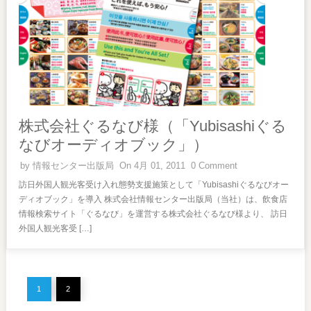
株式会社ぐるなび様（「Yubisashiぐる
なびオーディオブック」）
by
情報センター出版局
On 4月 01, 2011
0 Comment
訪日外国人観光客受け入れ態勢支援施策として「Yubisashiぐるなびオー
ディオブック」を導入 株式会社情報センター出版局（当社）は、飲食店
情報検索サイト「ぐるなび」を運営する株式会社ぐるなび様より、 訪日
外国人観光客受 […]
1
2