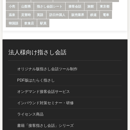
小売
山梨県
指さし会話シート
接客会話
旅館
東京都
温泉
災害時
英語
訪日外国人
販売業界
鉄道
電車
韓国語
飲食店
駅員
法人様向け指さし会話
オリジナル版指さし会話ツール制作
PDF版はたらく指さし
オンデマンド接客会話サービス
インバウンド対策セミナー・研修
ライセンス商品
書籍「接客指さし会話」シリーズ