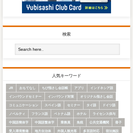
検索
人気キーワード
JR
おもてなし
ちび指さし会話帳
アプリ
インドネシア語
インバウンドセミナー
インバウンド対策
オリジナル指さし会話
コミュニケーション
スペイン語
セミナー
タイ語
ドイツ語
ノベルティ
フランス語
ベトナム語
ホテル
ライセンス供与
中国語簡体字
中国語繁体字
乗務員
免税
公共交通機関
冊子
受入環境整備
地方自治体
外国人観光客
多言語対応
宿泊施設