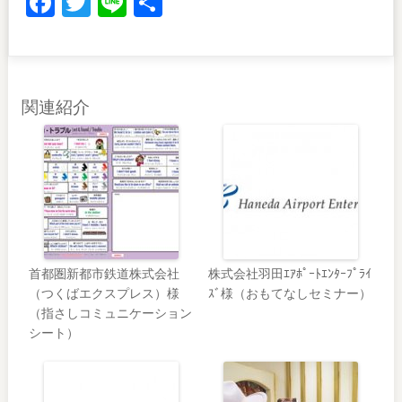
Facebook
Twitter
Line
共
有
関連紹介
首都圏新都市鉄道株式会社
株式会社羽田ｴｱﾎﾟｰﾄｴﾝﾀｰﾌﾟﾗｲ
（つくばエクスプレス）様
ｽﾞ様（おもてなしセミナー）
（指さしコミュニケーション
シート）