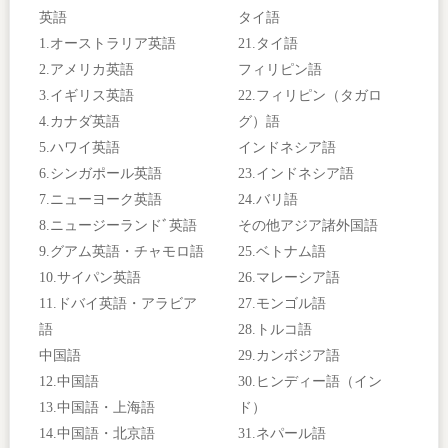
英語
タイ語
1.オーストラリア英語
21.タイ語
2.アメリカ英語
フィリピン語
3.イギリス英語
22.フィリピン（タガロ
4.カナダ英語
グ）語
5.ハワイ英語
インドネシア語
6.シンガポール英語
23.インドネシア語
7.ニューヨーク英語
24.バリ語
8.ニュージーランドﾞ英語
その他アジア諸外国語
9.グアム英語・チャモロ語
25.ベトナム語
10.サイパン英語
26.マレーシア語
11.ドバイ英語・アラビア
27.モンゴル語
語
28.トルコ語
中国語
29.カンボジア語
12.中国語
30.ヒンディー語（イン
13.中国語・上海語
ド）
14.中国語・北京語
31.ネパール語