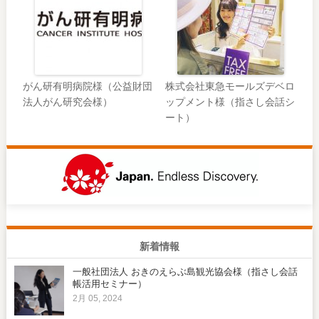
がん研有明病院様（公益財団
株式会社東急モールズデベロ
法人がん研究会様）
ップメント様（指さし会話シ
ート）
新着情報
一般社団法人 おきのえらぶ島観光協会様（指さし会話
帳活用セミナー）
2月 05, 2024