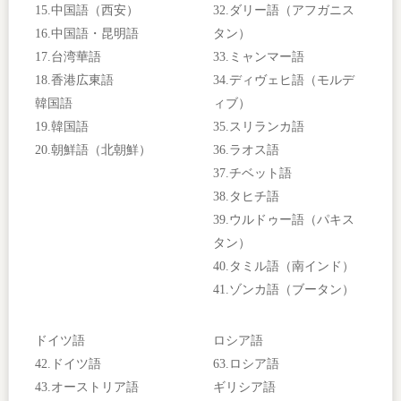
15.中国語（西安）
32.ダリー語（アフガニス
16.中国語・昆明語
タン）
17.台湾華語
33.ミャンマー語
18.香港広東語
34.ディヴェヒ語（モルデ
韓国語
ィブ）
19.韓国語
35.スリランカ語
20.朝鮮語（北朝鮮）
36.ラオス語
37.チベット語
38.タヒチ語
39.ウルドゥー語（パキス
タン）
40.タミル語（南インド）
41.ゾンカ語（ブータン）
ドイツ語
ロシア語
42.ドイツ語
63.ロシア語
43.オーストリア語
ギリシア語