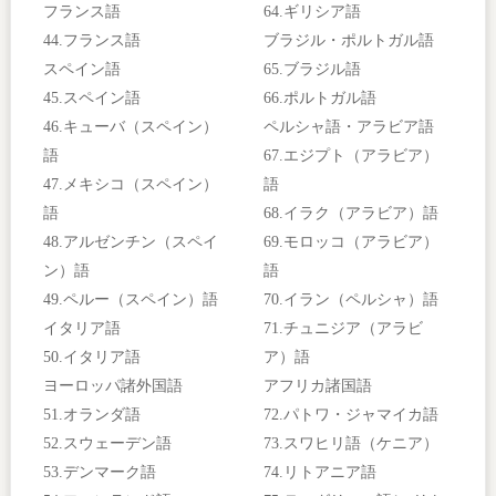
フランス語
64.ギリシア語
44.フランス語
ブラジル・ポルトガル語
スペイン語
65.ブラジル語
45.スペイン語
66.ポルトガル語
46.キューバ（スペイン）
ペルシャ語・アラビア語
語
67.エジプト（アラビア）
47.メキシコ（スペイン）
語
語
68.イラク（アラビア）語
48.アルゼンチン（スペイ
69.モロッコ（アラビア）
ン）語
語
49.ペルー（スペイン）語
70.イラン（ペルシャ）語
イタリア語
71.チュニジア（アラビ
50.イタリア語
ア）語
ヨーロッパ諸外国語
アフリカ諸国語
51.オランダ語
72.パトワ・ジャマイカ語
52.スウェーデン語
73.スワヒリ語（ケニア）
53.デンマーク語
74.リトアニア語