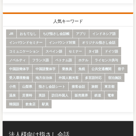
人気キーワード
JR
おもてなし
ちび指さし会話帳
アプリ
インドネシア語
インバウンドセミナー
インバウンド対策
オリジナル指さし会話
コミュニケーション
スペイン語
セミナー
タイ語
ドイツ語
ノベルティ
フランス語
ベトナム語
ホテル
ライセンス供与
中国語簡体字
中国語繁体字
乗務員
免税
公共交通機関
冊子
受入環境整備
地方自治体
外国人観光客
多言語対応
宿泊施設
小売
山梨県
指さし会話シート
接客会話
旅館
東京都
温泉
災害時
英語
訪日外国人
販売業界
鉄道
電車
韓国語
飲食店
駅員
法人様向け指さし会話