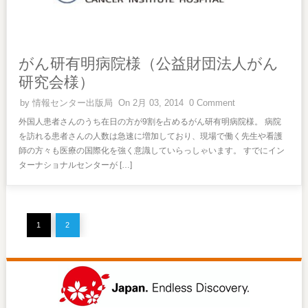
がん研有明病院様（公益財団法人がん
研究会様）
by
情報センター出版局
On 2月 03, 2014
0 Comment
外国人患者さんのうち在日の方が9割を占めるがん研有明病院様。 病院
を訪れる患者さんの人数は急速に増加しており、現場で働く先生や看護
師の方々も医療の国際化を強く意識していらっしゃいます。 すでにイン
ターナショナルセンターが […]
1
2