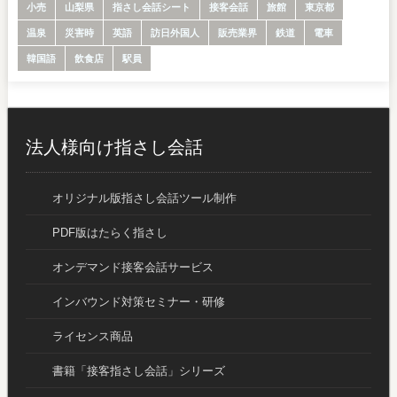
小売
山梨県
指さし会話シート
接客会話
旅館
東京都
温泉
災害時
英語
訪日外国人
販売業界
鉄道
電車
韓国語
飲食店
駅員
法人様向け指さし会話
オリジナル版指さし会話ツール制作
PDF版はたらく指さし
オンデマンド接客会話サービス
インバウンド対策セミナー・研修
ライセンス商品
書籍「接客指さし会話」シリーズ