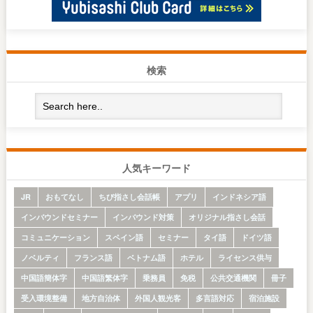
検索
人気キーワード
JR
おもてなし
ちび指さし会話帳
アプリ
インドネシア語
インバウンドセミナー
インバウンド対策
オリジナル指さし会話
コミュニケーション
スペイン語
セミナー
タイ語
ドイツ語
ノベルティ
フランス語
ベトナム語
ホテル
ライセンス供与
中国語簡体字
中国語繁体字
乗務員
免税
公共交通機関
冊子
受入環境整備
地方自治体
外国人観光客
多言語対応
宿泊施設