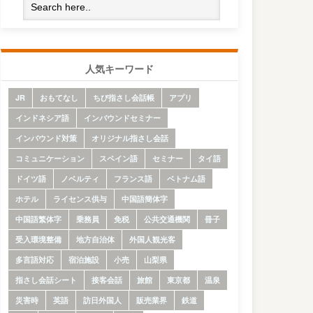
人気キーワード
JR
おもてなし
ちび指さし会話帳
アプリ
インドネシア語
インバウンドセミナー
インバウンド対策
オリジナル指さし会話
コミュニケーション
スペイン語
セミナー
タイ語
ドイツ語
ノベルティ
フランス語
ベトナム語
ホテル
ライセンス供与
中国語簡体字
中国語繁体字
乗務員
免税
公共交通機関
冊子
受入環境整備
地方自治体
外国人観光客
多言語対応
宿泊施設
小売
山梨県
指さし会話シート
接客会話
旅館
東京都
温泉
災害時
英語
訪日外国人
販売業界
鉄道