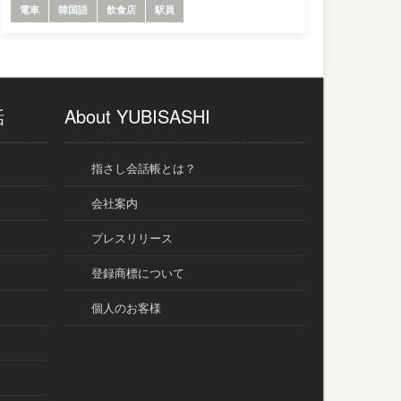
電車
韓国語
飲食店
駅員
話
About YUBISASHI
指さし会話帳とは？
会社案内
プレスリリース
登録商標について
個人のお客様