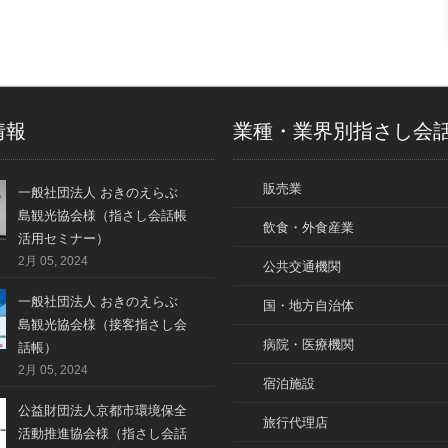
情報
業種・業界別指さし会
販売業
一般社団法人 おきのえらぶ
島観光協会様（指さし会話帳
飲食・外食産業
活用セミナー）
2月 05, 2024
公共交通機関
一般社団法人 おきのえらぶ
国・地方自治体
島観光協会様（接客指さし会
病院・医療機関
話帳）
2月 05, 2024
宿泊施設
公益財団法人京都市環境保全
旅行代理店
活動推進協会様（指さし会話