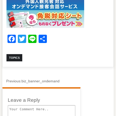
Facebook
Twitter
Line
共
有
TOPICS
Previous:
biz_banner_ondemand
Leave a Reply