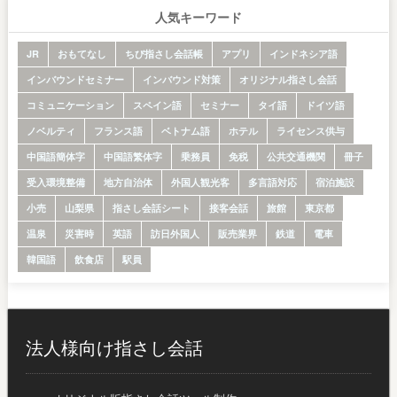
人気キーワード
JR
おもてなし
ちび指さし会話帳
アプリ
インドネシア語
インバウンドセミナー
インバウンド対策
オリジナル指さし会話
コミュニケーション
スペイン語
セミナー
タイ語
ドイツ語
ノベルティ
フランス語
ベトナム語
ホテル
ライセンス供与
中国語簡体字
中国語繁体字
乗務員
免税
公共交通機関
冊子
受入環境整備
地方自治体
外国人観光客
多言語対応
宿泊施設
小売
山梨県
指さし会話シート
接客会話
旅館
東京都
温泉
災害時
英語
訪日外国人
販売業界
鉄道
電車
韓国語
飲食店
駅員
法人様向け指さし会話