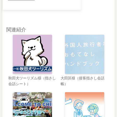
関連紹介
秋田犬ツーリズム様（指さし
大田区様（接客指さし会話
会話シート）
帳）