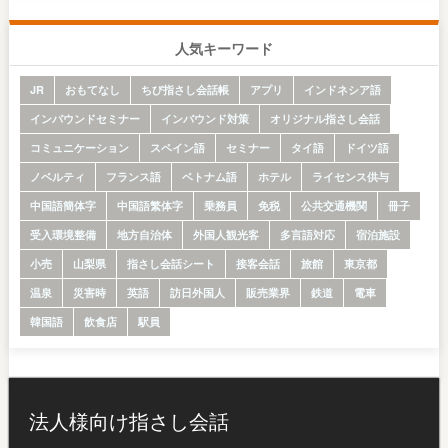
人気キーワード
JR
おもてなし
ちび指さし会話帳
アプリ
インドネシア語
インバウンドセミナー
インバウンド対策
オリジナル指さし会話
コミュニケーション
スペイン語
セミナー
タイ語
ドイツ語
ノベルティ
フランス語
ベトナム語
ホテル
ライセンス供与
中国語簡体字
中国語繁体字
乗務員
免税
公共交通機関
冊子
受入環境整備
地方自治体
外国人観光客
多言語対応
宿泊施設
小売
山梨県
指さし会話シート
接客会話
旅館
東京都
温泉
災害時
英語
訪日外国人
販売業界
鉄道
電車
韓国語
飲食店
駅員
法人様向け指さし会話