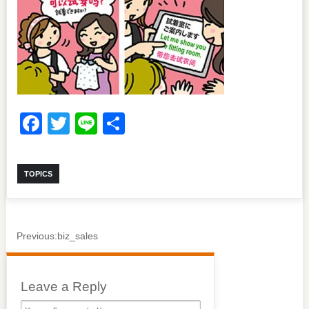
Facebook
Twitter
Line
共
有
TOPICS
Previous:
biz_sales
Leave a Reply