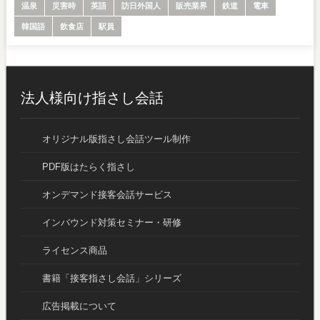
温泉
災害時
英語
訪日外国人
販売業界
鉄道
電車
韓国語
飲食店
駅員
法人様向け指さし会話
オリジナル版指さし会話ツール制作
PDF版はたらく指さし
オンデマンド接客会話サービス
インバウンド対策セミナー・研修
ライセンス商品
書籍「接客指さし会話」シリーズ
広告掲載について