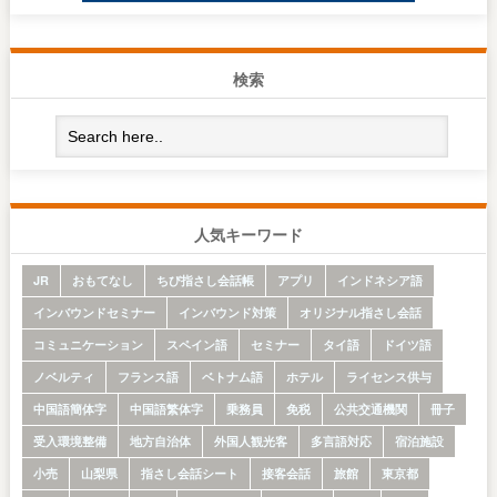
検索
人気キーワード
JR
おもてなし
ちび指さし会話帳
アプリ
インドネシア語
インバウンドセミナー
インバウンド対策
オリジナル指さし会話
コミュニケーション
スペイン語
セミナー
タイ語
ドイツ語
ノベルティ
フランス語
ベトナム語
ホテル
ライセンス供与
中国語簡体字
中国語繁体字
乗務員
免税
公共交通機関
冊子
受入環境整備
地方自治体
外国人観光客
多言語対応
宿泊施設
小売
山梨県
指さし会話シート
接客会話
旅館
東京都