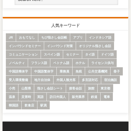
人気キーワード
JR
おもてなし
ちび指さし会話帳
アプリ
インドネシア語
インバウンドセミナー
インバウンド対策
オリジナル指さし会話
コミュニケーション
スペイン語
セミナー
タイ語
ドイツ語
ノベルティ
フランス語
ベトナム語
ホテル
ライセンス供与
中国語簡体字
中国語繁体字
乗務員
免税
公共交通機関
冊子
受入環境整備
地方自治体
外国人観光客
多言語対応
宿泊施設
小売
山梨県
指さし会話シート
接客会話
旅館
東京都
温泉
災害時
英語
訪日外国人
販売業界
鉄道
電車
韓国語
飲食店
駅員