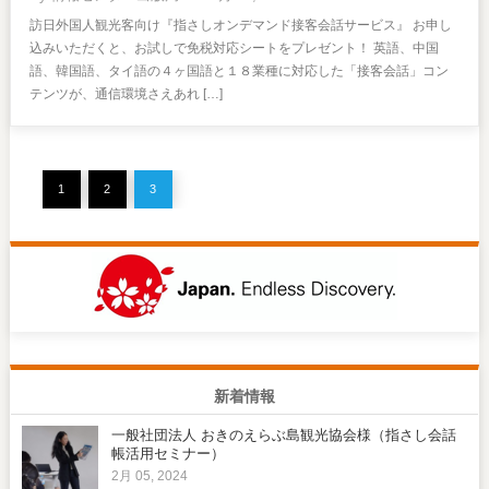
訪日外国人観光客向け『指さしオンデマンド接客会話サービス』 お申し
込みいただくと、お試しで免税対応シートをプレゼント！ 英語、中国
語、韓国語、タイ語の４ヶ国語と１８業種に対応した「接客会話」コン
テンツが、通信環境さえあれ […]
1
2
3
新着情報
一般社団法人 おきのえらぶ島観光協会様（指さし会話
帳活用セミナー）
2月 05, 2024