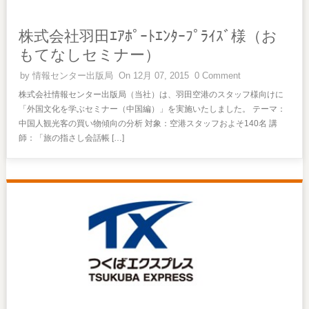
株式会社羽田ｴｱﾎﾟｰﾄｴﾝﾀｰﾌﾟﾗｲｽﾞ様（お
もてなしセミナー）
by
情報センター出版局
On 12月 07, 2015
0 Comment
株式会社情報センター出版局（当社）は、羽田空港のスタッフ様向けに
「外国文化を学ぶセミナー（中国編）」を実施いたしました。 テーマ：
中国人観光客の買い物傾向の分析 対象：空港スタッフおよそ140名 講
師：「旅の指さし会話帳 […]