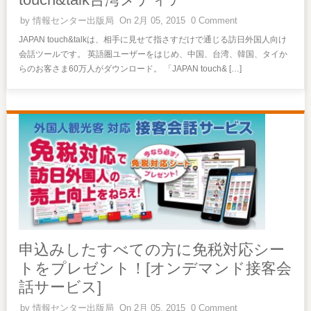
by
情報センター出版局
On 2月 05, 2015
0 Comment
JAPAN touch&talkは、相手に見せて指さすだけで通じる訪日外国人向け
会話ツールです。 英語圏ユーザーをはじめ、中国、台湾、韓国、タイか
らのお客さま60万人がダウンロード。 「JAPAN touch& […]
申込みしたすべての方に免税対応シー
トをプレゼント！[オンデマンド接客会
話サービス]
by
情報センター出版局
On 2月 05, 2015
0 Comment