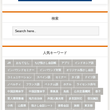
検索
人気キーワード
JR
おもてなし
ちび指さし会話帳
アプリ
インドネシア語
インバウンドセミナー
インバウンド対策
オリジナル指さし会話
コミュニケーション
スペイン語
セミナー
タイ語
ドイツ語
ノベルティ
フランス語
ベトナム語
ホテル
ライセンス供与
中国語簡体字
中国語繁体字
乗務員
免税
公共交通機関
冊子
受入環境整備
地方自治体
外国人観光客
多言語対応
宿泊施設
小売
山梨県
指さし会話シート
接客会話
旅館
東京都