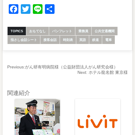
Facebook
Twitter
Line
共
有
TOPICS
おもてなし
パンフレット
乗務員
公共交通機関
指さし会話シート
接客会話
時刻表
英語
鉄道
電車
Previous:
がん研有明病院様（公益財団法人がん研究会様）
Next:
ホテル龍名館 東京様
関連紹介