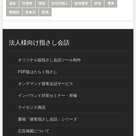
温泉
災害時
英語
訪日外国人
販売業界
鉄道
電車
韓国語
飲食店
駅員
法人様向け指さし会話
オリジナル版指さし会話ツール制作
PDF版はたらく指さし
オンデマンド接客会話サービス
インバウンド対策セミナー・研修
ライセンス商品
書籍「接客指さし会話」シリーズ
広告掲載について