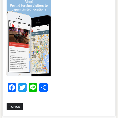
Facebook
Twitter
Line
共
有
TOPICS