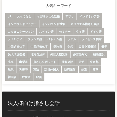
人気キーワード
JR
おもてなし
ちび指さし会話帳
アプリ
インドネシア語
インバウンドセミナー
インバウンド対策
オリジナル指さし会話
コミュニケーション
スペイン語
セミナー
タイ語
ドイツ語
ノベルティ
フランス語
ベトナム語
ホテル
ライセンス供与
中国語簡体字
中国語繁体字
乗務員
免税
公共交通機関
冊子
受入環境整備
地方自治体
外国人観光客
多言語対応
宿泊施設
小売
山梨県
指さし会話シート
接客会話
旅館
東京都
温泉
災害時
英語
訪日外国人
販売業界
鉄道
電車
韓国語
飲食店
駅員
法人様向け指さし会話