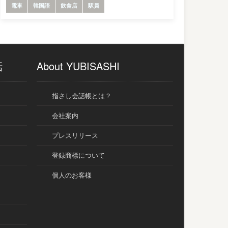
電車
韓国語
飲食店
駅員
話
About YUBISASHI
指さし会話帳とは？
会社案内
プレスリリース
登録商標について
個人のお客様