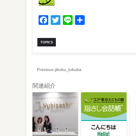
Facebook
Twitter
Line
共
有
TOPICS
Previous:
jikoku_tukuba
関連紹介