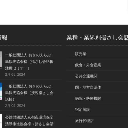
情報
業種・業界別指さし会
販売業
一般社団法人 おきのえらぶ
島観光協会様（指さし会話帳
飲食・外食産業
活用セミナー）
2月 05, 2024
公共交通機関
一般社団法人 おきのえらぶ
国・地方自治体
島観光協会様（接客指さし会
病院・医療機関
話帳）
2月 05, 2024
宿泊施設
公益財団法人京都市環境保全
旅行代理店
活動推進協会様（指さし会話