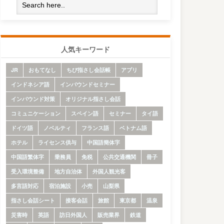
人気キーワード
JR
おもてなし
ちび指さし会話帳
アプリ
インドネシア語
インバウンドセミナー
インバウンド対策
オリジナル指さし会話
コミュニケーション
スペイン語
セミナー
タイ語
ドイツ語
ノベルティ
フランス語
ベトナム語
ホテル
ライセンス供与
中国語簡体字
中国語繁体字
乗務員
免税
公共交通機関
冊子
受入環境整備
地方自治体
外国人観光客
多言語対応
宿泊施設
小売
山梨県
指さし会話シート
接客会話
旅館
東京都
温泉
災害時
英語
訪日外国人
販売業界
鉄道