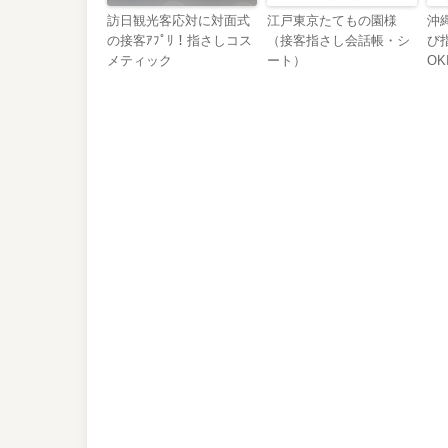
訪日観光客応対に対面式
江戸東京たてもの園様
沖
の接客ｱﾌﾟﾘ！指さしコス
（接客指さし会話帳・シ
び
メティック
ート）
OK