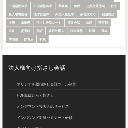
中国語簡体字
中国語繁体字
乗務員
免税
公共交通機関
冊子
受入環境整備
地方自治体
外国人観光客
多言語対応
宿泊施設
小売
山梨県
指さし会話シート
接客会話
旅館
東京都
温泉
災害時
英語
訪日外国人
販売業界
鉄道
電車
韓国語
飲食店
駅員
法人様向け指さし会話
オリジナル版指さし会話ツール制作
PDF版はたらく指さし
オンデマンド接客会話サービス
インバウンド対策セミナー・研修