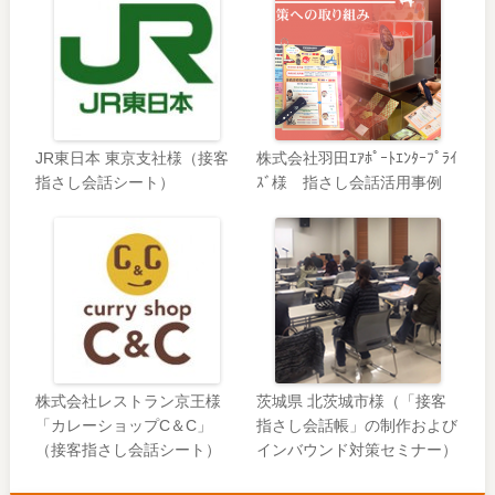
JR東日本 東京支社様（接客
株式会社羽田ｴｱﾎﾟｰﾄｴﾝﾀｰﾌﾟﾗｲ
指さし会話シート）
ｽﾞ様 指さし会話活用事例
株式会社レストラン京王様
茨城県 北茨城市様（「接客
「カレーショップC＆C」
指さし会話帳」の制作および
（接客指さし会話シート）
インバウンド対策セミナー）