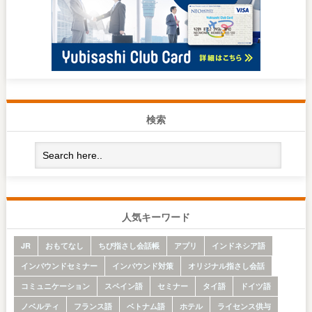
検索
人気キーワード
JR
おもてなし
ちび指さし会話帳
アプリ
インドネシア語
インバウンドセミナー
インバウンド対策
オリジナル指さし会話
コミュニケーション
スペイン語
セミナー
タイ語
ドイツ語
ノベルティ
フランス語
ベトナム語
ホテル
ライセンス供与