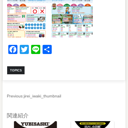
Facebook
Twitter
Line
共
有
TOPICS
Previous:
jirei_iwaki_thumbnail
関連紹介