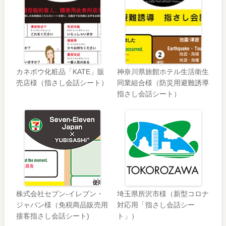
カネボウ化粧品「KATE」販
神奈川県旅館ホテル生活衛生
売店様（指さし会話シート）
同業組合様（防災用避難誘導
指さし会話シート）
株式会社セブン‐イレブン・
埼玉県所沢市様（新型コロナ
ジャパン様（免税商品販売用
対応用「指さし会話シー
接客指さし会話シート)
ト」）