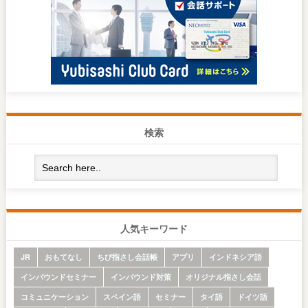
検索
人気キーワード
JR
おもてなし
ちび指さし会話帳
アプリ
インドネシア語
インバウンドセミナー
インバウンド対策
オリジナル指さし会話
コミュニケーション
スペイン語
セミナー
タイ語
ドイツ語