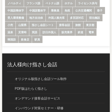
ノベルティ
フランス語
ベトナム語
ホテル
ライセンス供与
中国語簡体字
中国語繁体字
乗務員
免税
公共交通機関
冊子
受入環境整備
地方自治体
外国人観光客
多言語対応
宿泊施設
小売
山梨県
指さし会話シート
接客会話
旅館
東京都
温泉
災害時
英語
訪日外国人
販売業界
鉄道
電車
韓国語
飲食店
駅員
法人様向け指さし会話
オリジナル版指さし会話ツール制作
PDF版はたらく指さし
オンデマンド接客会話サービス
インバウンド対策セミナー・研修