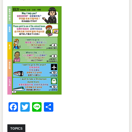
Facebook
Twitter
Line
共
有
TOPICS