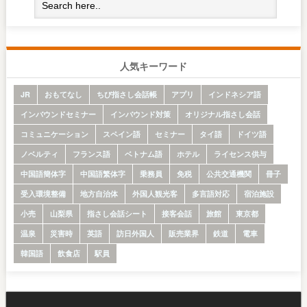
人気キーワード
JR
おもてなし
ちび指さし会話帳
アプリ
インドネシア語
インバウンドセミナー
インバウンド対策
オリジナル指さし会話
コミュニケーション
スペイン語
セミナー
タイ語
ドイツ語
ノベルティ
フランス語
ベトナム語
ホテル
ライセンス供与
中国語簡体字
中国語繁体字
乗務員
免税
公共交通機関
冊子
受入環境整備
地方自治体
外国人観光客
多言語対応
宿泊施設
小売
山梨県
指さし会話シート
接客会話
旅館
東京都
温泉
災害時
英語
訪日外国人
販売業界
鉄道
電車
韓国語
飲食店
駅員