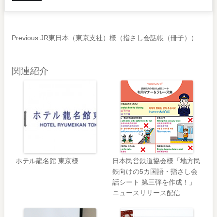
Previous:
JR東日本（東京支社）様（指さし会話帳（冊子））
関連紹介
ホテル龍名館 東京様
日本民営鉄道協会様「地方民
鉄向けの5カ国語・指さし会
話シート 第三弾を作成！」
ニュースリリース配信