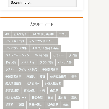
人気キーワード
JR
おもてなし
ちび指さし会話帳
アプリ
インドネシア語
インバウンドセミナー
インバウンド対策
オリジナル指さし会話
コミュニケーション
スペイン語
セミナー
タイ語
ドイツ語
ノベルティ
フランス語
ベトナム語
ホテル
ライセンス供与
中国語簡体字
中国語繁体字
乗務員
免税
公共交通機関
冊子
受入環境整備
地方自治体
外国人観光客
多言語対応
宿泊施設
小売
山梨県
指さし会話シート
接客会話
旅館
東京都
温泉
災害時
英語
訪日外国人
販売業界
鉄道