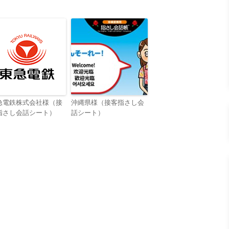
急電鉄株式会社様（接
沖縄県様（接客指さし会
指さし会話シート）
話シート）