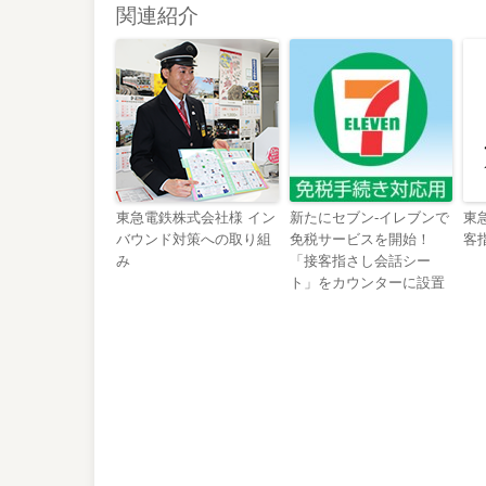
関連紹介
東急電鉄株式会社様 イン
新たにセブン-イレブンで
東
バウンド対策への取り組
免税サービスを開始！
客
み
「接客指さし会話シー
ト」をカウンターに設置