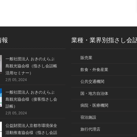
情報
業種・業界別指さし会
販売業
一般社団法人 おきのえらぶ
島観光協会様（指さし会話帳
飲食・外食産業
活用セミナー）
2月 05, 2024
公共交通機関
一般社団法人 おきのえらぶ
国・地方自治体
島観光協会様（接客指さし会
病院・医療機関
話帳）
2月 05, 2024
宿泊施設
公益財団法人京都市環境保全
旅行代理店
活動推進協会様（指さし会話