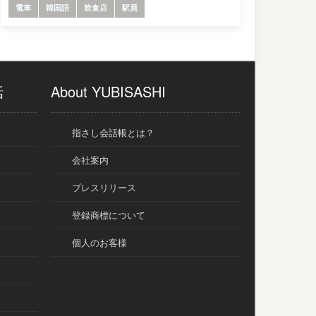
電車
韓国語
飲食店
駅員
話
About YUBISASHI
指さし会話帳とは？
会社案内
プレスリリース
登録商標について
個人のお客様