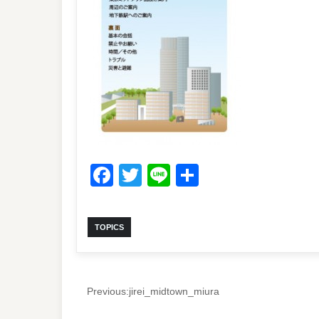
Facebook
Twitter
Line
共
有
TOPICS
Previous:
jirei_midtown_miura