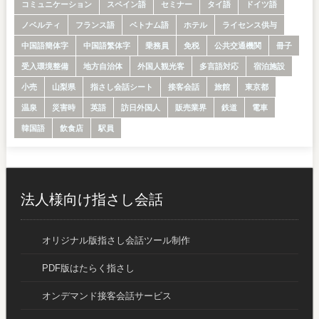
コミュニケーション
スペイン語
セミナー
タイ語
ドイツ語
ノベルティ
フランス語
ベトナム語
ホテル
ライセンス供与
中国語簡体字
中国語繁体字
乗務員
免税
公共交通機関
冊子
受入環境整備
地方自治体
外国人観光客
多言語対応
宿泊施設
小売
山梨県
指さし会話シート
接客会話
旅館
東京都
温泉
災害時
英語
訪日外国人
販売業界
鉄道
電車
韓国語
飲食店
駅員
法人様向け指さし会話
オリジナル版指さし会話ツール制作
PDF版はたらく指さし
オンデマンド接客会話サービス