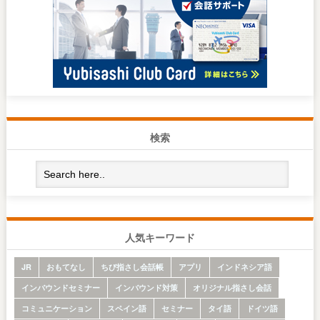
検索
人気キーワード
JR
おもてなし
ちび指さし会話帳
アプリ
インドネシア語
インバウンドセミナー
インバウンド対策
オリジナル指さし会話
コミュニケーション
スペイン語
セミナー
タイ語
ドイツ語