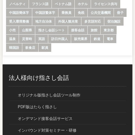
ノベルティ
フランス語
ベトナム語
ホテル
ライセンス供与
中国語簡体字
中国語繁体字
乗務員
免税
公共交通機関
冊子
受入環境整備
地方自治体
外国人観光客
多言語対応
宿泊施設
小売
山梨県
指さし会話シート
接客会話
旅館
東京都
温泉
災害時
英語
訪日外国人
販売業界
鉄道
電車
韓国語
飲食店
駅員
法人様向け指さし会話
オリジナル版指さし会話ツール制作
PDF版はたらく指さし
オンデマンド接客会話サービス
インバウンド対策セミナー・研修