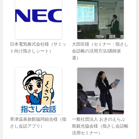
日本電気株式会社様（サミッ
大田区様（セミナー：指さし
ト向け指さしシート）
会話帳の活用方法/講師派
遣）
草津温泉旅館協同組合様（指
一般社団法人 おきのえらぶ
さし会話アプリ）
島観光協会様（指さし会話帳
活用セミナー）