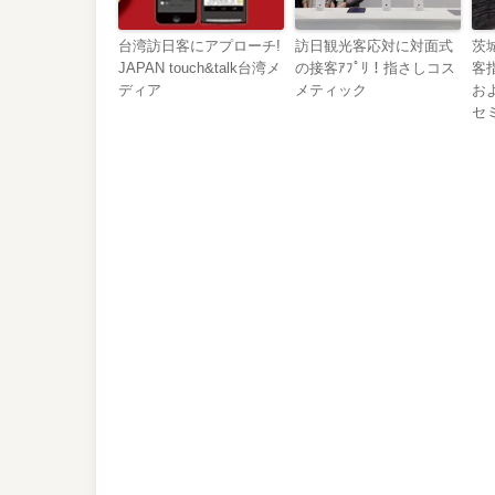
台湾訪日客にアプローチ!
訪日観光客応対に対面式
茨
JAPAN touch&talk台湾メ
の接客ｱﾌﾟﾘ！指さしコス
客
ディア
メティック
お
セ