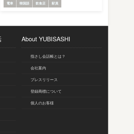
電車
韓国語
飲食店
駅員
話
About YUBISASHI
指さし会話帳とは？
会社案内
プレスリリース
登録商標について
個人のお客様