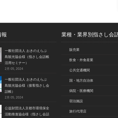
情報
業種・業界別指さし会
販売業
一般社団法人 おきのえらぶ
島観光協会様（指さし会話帳
飲食・外食産業
活用セミナー）
2月 05, 2024
公共交通機関
一般社団法人 おきのえらぶ
国・地方自治体
島観光協会様（接客指さし会
病院・医療機関
話帳）
2月 05, 2024
宿泊施設
公益財団法人京都市環境保全
旅行代理店
活動推進協会様（指さし会話