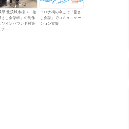
城県 北茨城市様（「接
コロナ禍の今こそ「指さ
指さし会話帳」の制作
し会話」でコミュニケー
よびインバウンド対策
ション支援
ミナー）