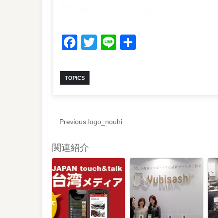
Facebook
Twitter
Line
共
有
TOPICS
Previous:
logo_nouhi
関連紹介