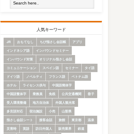
人気キーワード
JR
おもてなし
ちび指さし会話帳
アプリ
インドネシア語
インバウンドセミナー
インバウンド対策
オリジナル指さし会話
コミュニケーション
スペイン語
セミナー
タイ語
ドイツ語
ノベルティ
フランス語
ベトナム語
ホテル
ライセンス供与
中国語簡体字
中国語繁体字
乗務員
免税
公共交通機関
冊子
受入環境整備
地方自治体
外国人観光客
多言語対応
宿泊施設
小売
山梨県
指さし会話シート
接客会話
旅館
東京都
温泉
災害時
英語
訪日外国人
販売業界
鉄道