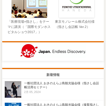
「医療現場×指さし」をテー
東京モノレール株式会社様
マに講演（「国際モダンホス
（指さし会話帳 Ver.2）
ピタルショウ2017」）
新着情報
一般社団法人 おきのえらぶ島観光協会様（指さし会話
帳活用セミナー）
2月 05, 2024
一般社団法人 おきのえらぶ島観光協会様（接客指さし