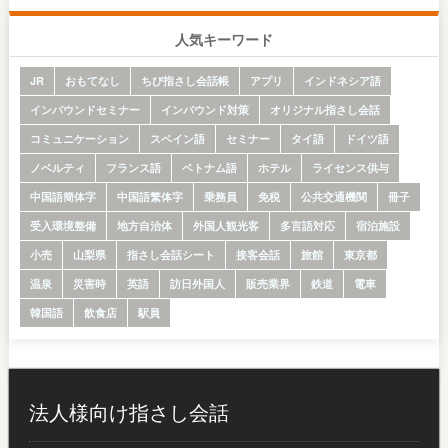
人気キーワード
JR
おもてなし
ちび指さし会話帳
アプリ
インドネシア語
インバウンドセミナー
インバウンド対策
オリジナル指さし会話
コミュニケーション
スペイン語
セミナー
タイ語
ドイツ語
ノベルティ
フランス語
ベトナム語
ホテル
ライセンス供与
中国語簡体字
中国語繁体字
乗務員
免税
公共交通機関
冊子
受入環境整備
地方自治体
外国人観光客
多言語対応
宿泊施設
小売
山梨県
指さし会話シート
接客会話
旅館
東京都
温泉
災害時
英語
訪日外国人
販売業界
鉄道
電車
韓国語
飲食店
駅員
法人様向け指さし会話