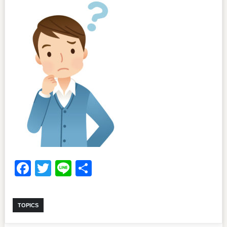
Facebook
Twitter
Line
共
有
TOPICS