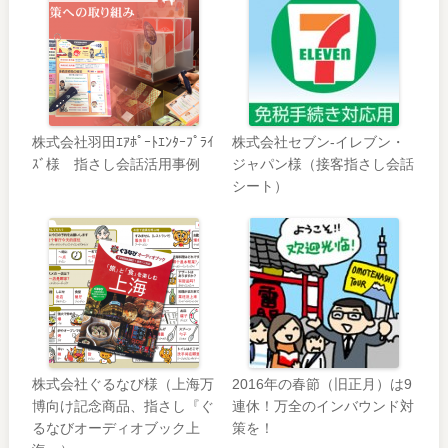
株式会社羽田ｴｱﾎﾟｰﾄｴﾝﾀｰﾌﾟﾗｲ
株式会社セブン-イレブン・
ｽﾞ様 指さし会話活用事例
ジャパン様（接客指さし会話
シート）
株式会社ぐるなび様（上海万
2016年の春節（旧正月）は9
博向け記念商品、指さし『ぐ
連休！万全のインバウンド対
るなびオーディオブック上
策を！