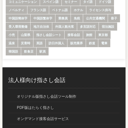
コミュニケーション
スペイン語
セミナー
タイ語
ドイツ語
ノベルティ
フランス語
ベトナム語
ホテル
ライセンス供与
中国語簡体字
中国語繁体字
乗務員
免税
公共交通機関
冊子
受入環境整備
地方自治体
外国人観光客
多言語対応
宿泊施設
小売
山梨県
指さし会話シート
接客会話
旅館
東京都
温泉
災害時
英語
訪日外国人
販売業界
鉄道
電車
韓国語
飲食店
駅員
法人様向け指さし会話
オリジナル版指さし会話ツール制作
PDF版はたらく指さし
オンデマンド接客会話サービス