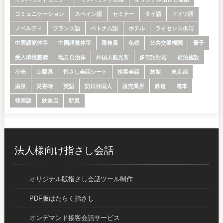
コミュニケーション
スペイン語
セミナー
タイ語
ドイツ語
ノベルティ
フランス語
ベトナム語
ホテル
ライセンス供与
中国語簡体字
中国語繁体字
乗務員
免税
公共交通機関
冊子
受入環境整備
地方自治体
外国人観光客
多言語対応
宿泊施設
小売
山梨県
指さし会話シート
接客会話
旅館
東京都
温泉
災害時
英語
訪日外国人
販売業界
鉄道
電車
韓国語
飲食店
駅員
法人様向け指さし会話
オリジナル版指さし会話ツール制作
PDF版はたらく指さし
オンデマンド接客会話サービス