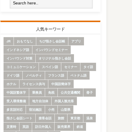
人気キーワード
JR
おもてなし
ちび指さし会話帳
アプリ
インドネシア語
インバウンドセミナー
インバウンド対策
オリジナル指さし会話
コミュニケーション
スペイン語
セミナー
タイ語
ドイツ語
ノベルティ
フランス語
ベトナム語
ホテル
ライセンス供与
中国語簡体字
中国語繁体字
乗務員
免税
公共交通機関
冊子
受入環境整備
地方自治体
外国人観光客
多言語対応
宿泊施設
小売
山梨県
指さし会話シート
接客会話
旅館
東京都
温泉
災害時
英語
訪日外国人
販売業界
鉄道