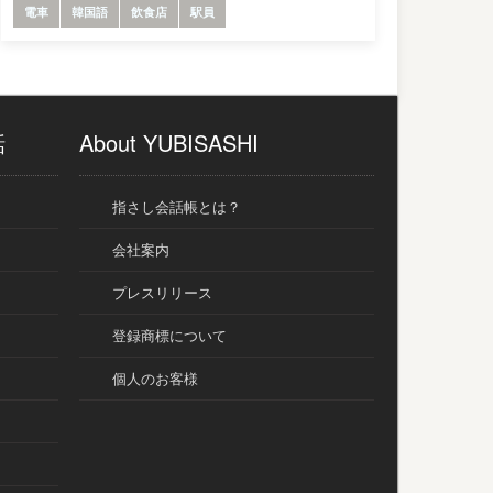
電車
韓国語
飲食店
駅員
話
About YUBISASHI
指さし会話帳とは？
会社案内
プレスリリース
登録商標について
個人のお客様