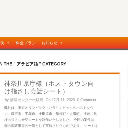
事例
料金プラン
お知らせ
IN THE " アラビア語 " CATEGORY
神奈川県庁様（ホストタウン向
け指さし会話シート）
by
情報センター出版局
On 12月 11, 2020
0 Comment
弊社は、東京オリンピック・パラリンピックのホストタウ
ン、藤沢市、平塚市、小田原市・箱根町・大磯町、神奈川県
様の指さし会話シートを制作いたしました。 今回の案件は、
国の調査事業の一環として実施されたものであり、 シートは