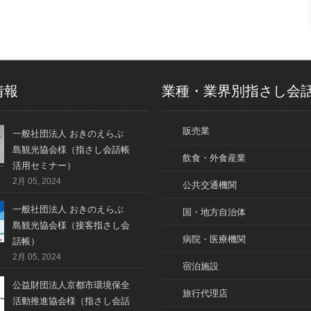
情報
業種・業界別指さし会
販売業
一般社団法人 おきのえらぶ
島観光協会様（指さし会話帳
飲食・外食産業
活用セミナー）
2月 05, 2024
公共交通機関
一般社団法人 おきのえらぶ
国・地方自治体
島観光協会様（接客指さし会
病院・医療機関
話帳）
2月 05, 2024
宿泊施設
公益財団法人京都市環境保全
旅行代理店
活動推進協会様（指さし会話