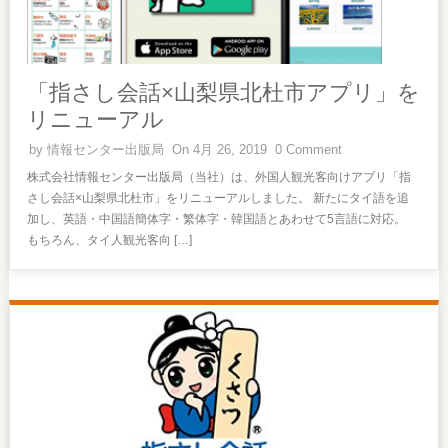
「指さし会話×山梨県北杜市アプリ」を
リニューアル
by
情報センター出版局
On 4月 26, 2019
0 Comment
株式会社情報センター出版局（当社）は、外国人観光客向けアプリ「指
さし会話×山梨県北杜市」をリニューアルしました。 新たにタイ語を追
加し、英語・中国語簡体字・繁体字・韓国語とあわせて5言語に対応。
もちろん、タイ人観光客向 […]