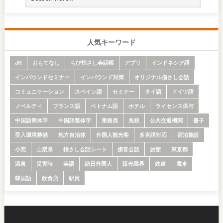
人気キーワード
JR
おもてなし
ちび指さし会話帳
アプリ
インドネシア語
インバウンドセミナー
インバウンド対策
オリジナル指さし会話
コミュニケーション
スペイン語
セミナー
タイ語
ドイツ語
ノベルティ
フランス語
ベトナム語
ホテル
ライセンス供与
中国語簡体字
中国語繁体字
乗務員
免税
公共交通機関
冊子
受入環境整備
地方自治体
外国人観光客
多言語対応
宿泊施設
小売
山梨県
指さし会話シート
接客会話
旅館
東京都
温泉
災害時
英語
訪日外国人
販売業界
鉄道
電車
韓国語
飲食店
駅員