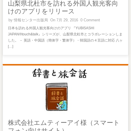
山梨県北杜市を訪れる外国人観光客向
けのアプリをリリース
by
情報センター出版局
On 7月 29, 2016
0 Comment
日本を訪れる外国人観光客向けのアプリ 『YUBISASHI
JAPAN®touch&talk』シリーズが、山梨県北杜市とコラボレーションしま
した。 － 英語・中国語（簡体字・繁体字）・韓国語の４言語に対応 八ヶ
[…]
株式会社エムティーアイ様（スマート
フォン向けサイト）