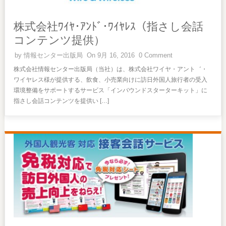
株式会社ﾜｲﾔ･ｱﾝﾄﾞ･ﾜｲﾔﾚｽ（指さし会話
コンテンツ提供）
by
情報センター出版局
On 9月 16, 2016
0 Comment
株式会社情報センター出版局（当社）は、株式会社ワイヤ・アント゛・
ワイヤレス様が提供する、飲食、小売業向けに訪日外国人旅行者の受入
環境整備をサポートするサービス「インバウンドスターターキット」に
指さし会話コンテンツを提供い […]