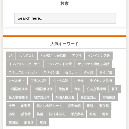
検索
人気キーワード
JR
おもてなし
ちび指さし会話帳
アプリ
インドネシア語
インバウンドセミナー
インバウンド対策
オリジナル指さし会話
コミュニケーション
スペイン語
セミナー
タイ語
ドイツ語
ノベルティ
フランス語
ベトナム語
ホテル
ライセンス供与
中国語簡体字
中国語繁体字
乗務員
免税
公共交通機関
冊子
受入環境整備
地方自治体
外国人観光客
多言語対応
宿泊施設
小売
山梨県
指さし会話シート
接客会話
旅館
東京都
温泉
災害時
英語
訪日外国人
販売業界
鉄道
電車
韓国語
飲食店
駅員