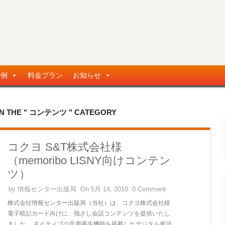
事例
料金プラン
お知らせ
IN THE " コンテンツ " CATEGORY
コクヨ S&T株式会社様
（memoribo LISNY向けコンテン
ツ）
by
情報センター出版局
On 5月 14, 2010
0 Comment
株式会社情報センター出版局（当社）は、コクヨ株式会社様
電子暗記カード向けに、指さし会話コンテンツを提供いたし
ました。 ネイティブの音声再生機能を搭載したデジタル単語