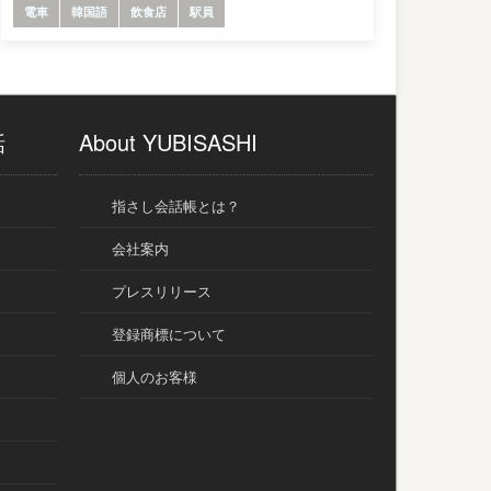
電車
韓国語
飲食店
駅員
話
About YUBISASHI
指さし会話帳とは？
会社案内
プレスリリース
登録商標について
個人のお客様