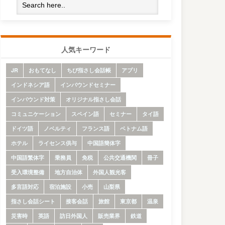
人気キーワード
JR
おもてなし
ちび指さし会話帳
アプリ
インドネシア語
インバウンドセミナー
インバウンド対策
オリジナル指さし会話
コミュニケーション
スペイン語
セミナー
タイ語
ドイツ語
ノベルティ
フランス語
ベトナム語
ホテル
ライセンス供与
中国語簡体字
中国語繁体字
乗務員
免税
公共交通機関
冊子
受入環境整備
地方自治体
外国人観光客
多言語対応
宿泊施設
小売
山梨県
指さし会話シート
接客会話
旅館
東京都
温泉
災害時
英語
訪日外国人
販売業界
鉄道