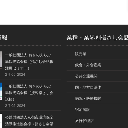
情報
業種・業界別指さし会
販売業
一般社団法人 おきのえらぶ
島観光協会様（指さし会話帳
飲食・外食産業
活用セミナー）
2月 05, 2024
公共交通機関
一般社団法人 おきのえらぶ
国・地方自治体
島観光協会様（接客指さし会
病院・医療機関
話帳）
2月 05, 2024
宿泊施設
公益財団法人京都市環境保全
旅行代理店
活動推進協会様（指さし会話