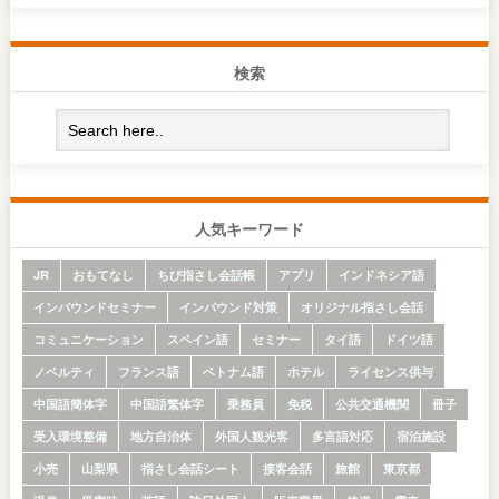
検索
人気キーワード
JR
おもてなし
ちび指さし会話帳
アプリ
インドネシア語
インバウンドセミナー
インバウンド対策
オリジナル指さし会話
コミュニケーション
スペイン語
セミナー
タイ語
ドイツ語
ノベルティ
フランス語
ベトナム語
ホテル
ライセンス供与
中国語簡体字
中国語繁体字
乗務員
免税
公共交通機関
冊子
受入環境整備
地方自治体
外国人観光客
多言語対応
宿泊施設
小売
山梨県
指さし会話シート
接客会話
旅館
東京都