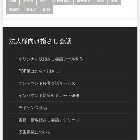
温泉
災害時
英語
訪日外国人
販売業界
鉄道
電車
韓国語
飲食店
駅員
法人様向け指さし会話
オリジナル版指さし会話ツール制作
PDF版はたらく指さし
オンデマンド接客会話サービス
インバウンド対策セミナー・研修
ライセンス商品
書籍「接客指さし会話」シリーズ
広告掲載について