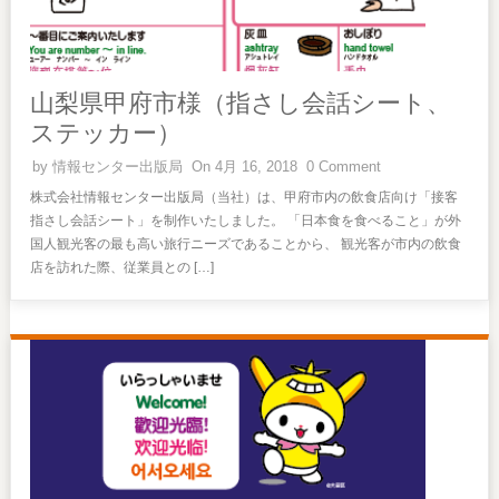
山梨県甲府市様（指さし会話シート、
ステッカー）
by
情報センター出版局
On 4月 16, 2018
0 Comment
株式会社情報センター出版局（当社）は、甲府市内の飲食店向け「接客
指さし会話シート」を制作いたしました。 「日本食を食べること」が外
国人観光客の最も高い旅行ニーズであることから、 観光客が市内の飲食
店を訪れた際、従業員との […]