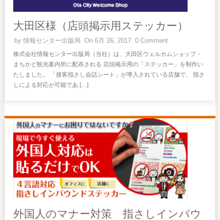
大田区様（店頭掲示用ステッカー）
by
情報センター出版局
On 6月 26, 2017
0 Comment
株式会社情報センター出版局（当社）は、大田区ウェルカムショップ・
まちかど観光案内所に配布される 店頭掲示用の「ステッカー」を制作い
たしました。 「接客指さし会話シート」が導入されている店舗で、 指さ
しによる対応が可能であ […]
外国人のマナー対策 指さしインバウ