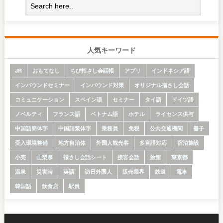
人気キーワード
JR
おもてなし
ちび指さし会話帳
アプリ
インドネシア語
インバウンドセミナー
インバウンド対策
オリジナル指さし会話
コミュニケーション
スペイン語
セミナー
タイ語
ドイツ語
ノベルティ
フランス語
ベトナム語
ホテル
ライセンス供与
中国語簡体字
中国語繁体字
乗務員
免税
公共交通機関
冊子
受入環境整備
地方自治体
外国人観光客
多言語対応
宿泊施設
小売
山梨県
指さし会話シート
接客会話
旅館
東京都
温泉
災害時
英語
訪日外国人
販売業界
鉄道
電車
韓国語
飲食店
駅員