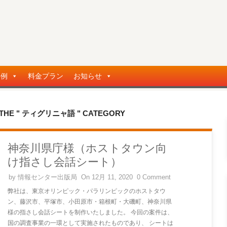
事例
料金プラン
お知らせ
N THE " ティグリニャ語 " CATEGORY
神奈川県庁様（ホストタウン向
け指さし会話シート）
by
情報センター出版局
On 12月 11, 2020
0 Comment
弊社は、東京オリンピック・パラリンピックのホストタウ
ン、藤沢市、平塚市、小田原市・箱根町・大磯町、神奈川県
様の指さし会話シートを制作いたしました。 今回の案件は、
国の調査事業の一環として実施されたものであり、 シートは