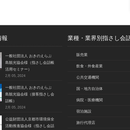
情報
業種・業界別指さし会
販売業
一般社団法人 おきのえらぶ
島観光協会様（指さし会話帳
飲食・外食産業
活用セミナー）
2月 05, 2024
公共交通機関
一般社団法人 おきのえらぶ
国・地方自治体
島観光協会様（接客指さし会
病院・医療機関
話帳）
2月 05, 2024
宿泊施設
公益財団法人京都市環境保全
旅行代理店
活動推進協会様（指さし会話