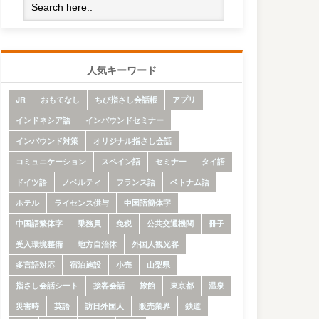
人気キーワード
JR
おもてなし
ちび指さし会話帳
アプリ
インドネシア語
インバウンドセミナー
インバウンド対策
オリジナル指さし会話
コミュニケーション
スペイン語
セミナー
タイ語
ドイツ語
ノベルティ
フランス語
ベトナム語
ホテル
ライセンス供与
中国語簡体字
中国語繁体字
乗務員
免税
公共交通機関
冊子
受入環境整備
地方自治体
外国人観光客
多言語対応
宿泊施設
小売
山梨県
指さし会話シート
接客会話
旅館
東京都
温泉
災害時
英語
訪日外国人
販売業界
鉄道