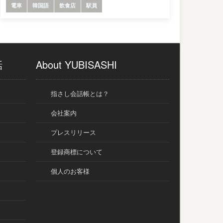
電車
韓国語
飲食店
駅員
話
About YUBISASHI
指さし会話帳とは？
会社案内
プレスリリース
登録商標について
個人のお客様