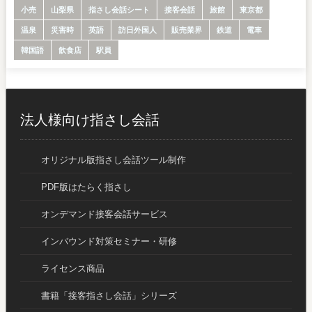
小売
山梨県
指さし会話シート
接客会話
旅館
東京都
温泉
災害時
英語
訪日外国人
販売業界
鉄道
電車
韓国語
飲食店
駅員
法人様向け指さし会話
オリジナル版指さし会話ツール制作
PDF版はたらく指さし
オンデマンド接客会話サービス
インバウンド対策セミナー・研修
ライセンス商品
書籍「接客指さし会話」シリーズ