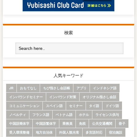
検索
人気キーワード
JR
おもてなし
ちび指さし会話帳
アプリ
インドネシア語
インバウンドセミナー
インバウンド対策
オリジナル指さし会話
コミュニケーション
スペイン語
セミナー
タイ語
ドイツ語
ノベルティ
フランス語
ベトナム語
ホテル
ライセンス供与
中国語簡体字
中国語繁体字
乗務員
免税
公共交通機関
冊子
受入環境整備
地方自治体
外国人観光客
多言語対応
宿泊施設