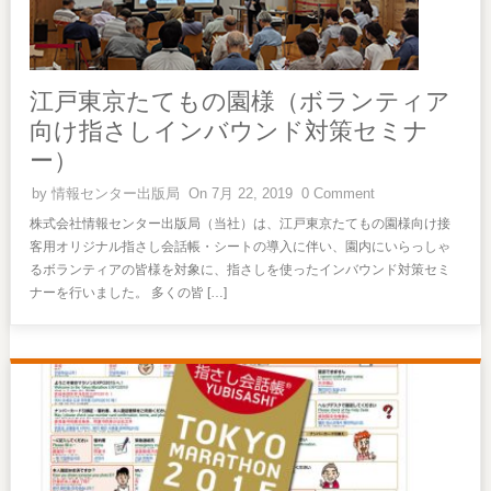
江戸東京たてもの園様（ボランティア
向け指さしインバウンド対策セミナ
ー）
by
情報センター出版局
On 7月 22, 2019
0 Comment
株式会社情報センター出版局（当社）は、江戸東京たてもの園様向け接
客用オリジナル指さし会話帳・シートの導入に伴い、園内にいらっしゃ
るボランティアの皆様を対象に、指さしを使ったインバウンド対策セミ
ナーを行いました。 多くの皆 […]