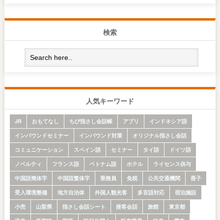
検索
人気キーワード
JR
おもてなし
ちび指さし会話帳
アプリ
インドネシア語
インバウンドセミナー
インバウンド対策
オリジナル指さし会話
コミュニケーション
スペイン語
セミナー
タイ語
ドイツ語
ノベルティ
フランス語
ベトナム語
ホテル
ライセンス供与
中国語簡体字
中国語繁体字
乗務員
免税
公共交通機関
冊子
受入環境整備
地方自治体
外国人観光客
多言語対応
宿泊施設
小売
山梨県
指さし会話シート
接客会話
旅館
東京都