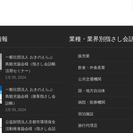
情報
業種・業界別指さし会
販売業
一般社団法人 おきのえらぶ
島観光協会様（指さし会話帳
飲食・外食産業
活用セミナー）
2月 05, 2024
公共交通機関
一般社団法人 おきのえらぶ
国・地方自治体
島観光協会様（接客指さし会
病院・医療機関
話帳）
2月 05, 2024
宿泊施設
公益財団法人京都市環境保全
旅行代理店
活動推進協会様（指さし会話