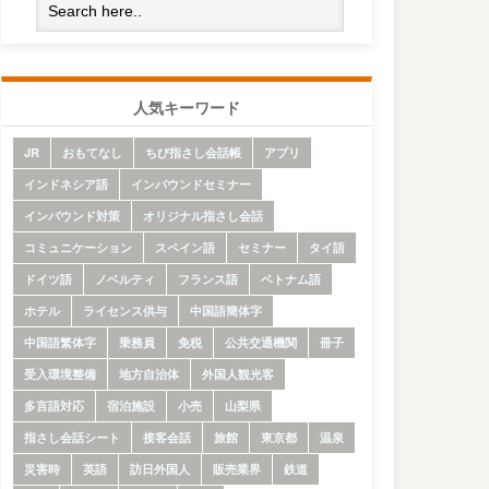
人気キーワード
JR
おもてなし
ちび指さし会話帳
アプリ
インドネシア語
インバウンドセミナー
インバウンド対策
オリジナル指さし会話
コミュニケーション
スペイン語
セミナー
タイ語
ドイツ語
ノベルティ
フランス語
ベトナム語
ホテル
ライセンス供与
中国語簡体字
中国語繁体字
乗務員
免税
公共交通機関
冊子
受入環境整備
地方自治体
外国人観光客
多言語対応
宿泊施設
小売
山梨県
指さし会話シート
接客会話
旅館
東京都
温泉
災害時
英語
訪日外国人
販売業界
鉄道