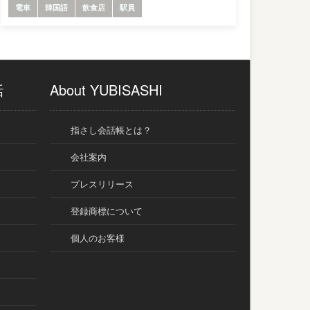
電車
韓国語
飲食店
駅員
話
About YUBISASHI
指さし会話帳とは？
会社案内
プレスリリース
登録商標について
個人のお客様