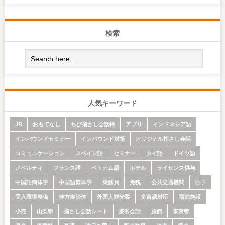
検索
人気キーワード
JR
おもてなし
ちび指さし会話帳
アプリ
インドネシア語
インバウンドセミナー
インバウンド対策
オリジナル指さし会話
コミュニケーション
スペイン語
セミナー
タイ語
ドイツ語
ノベルティ
フランス語
ベトナム語
ホテル
ライセンス供与
中国語簡体字
中国語繁体字
乗務員
免税
公共交通機関
冊子
受入環境整備
地方自治体
外国人観光客
多言語対応
宿泊施設
小売
山梨県
指さし会話シート
接客会話
旅館
東京都