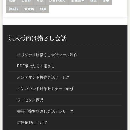
温泉
災害時
英語
訪日外国人
販売業界
鉄道
電車
韓国語
飲食店
駅員
法人様向け指さし会話
オリジナル版指さし会話ツール制作
PDF版はたらく指さし
オンデマンド接客会話サービス
インバウンド対策セミナー・研修
ライセンス商品
書籍「接客指さし会話」シリーズ
広告掲載について