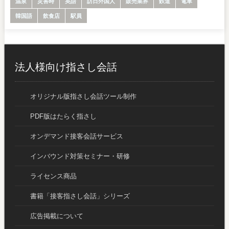
温泉
災害時
英語
訪日外国人
販売業界
鉄道
電車
韓国語
飲食店
駅員
法人様向け指さし会話
オリジナル版指さし会話ツール制作
PDF版はたらく指さし
オンデマンド接客会話サービス
インバウンド対策セミナー・研修
ライセンス商品
書籍「接客指さし会話」シリーズ
広告掲載について