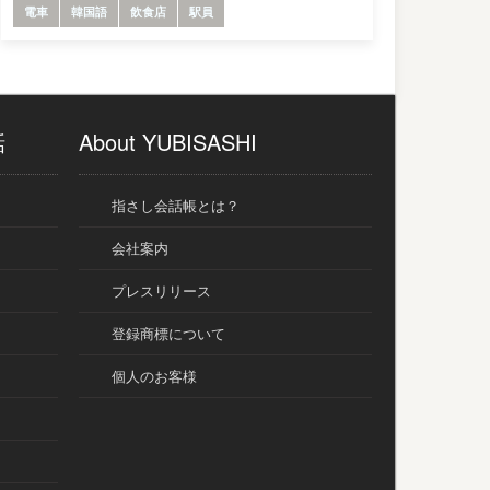
電車
韓国語
飲食店
駅員
話
About YUBISASHI
指さし会話帳とは？
会社案内
プレスリリース
登録商標について
個人のお客様