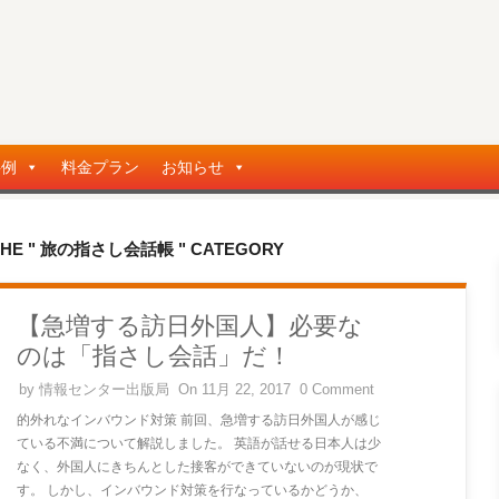
事例
料金プラン
お知らせ
N THE " 旅の指さし会話帳 " CATEGORY
【急増する訪日外国人】必要な
のは「指さし会話」だ！
by
情報センター出版局
On 11月 22, 2017
0 Comment
的外れなインバウンド対策 前回、急増する訪日外国人が感じ
ている不満について解説しました。 英語が話せる日本人は少
なく、外国人にきちんとした接客ができていないのが現状で
す。 しかし、インバウンド対策を行なっているかどうか、