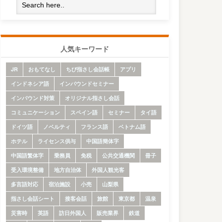
人気キーワード
JR
おもてなし
ちび指さし会話帳
アプリ
インドネシア語
インバウンドセミナー
インバウンド対策
オリジナル指さし会話
コミュニケーション
スペイン語
セミナー
タイ語
ドイツ語
ノベルティ
フランス語
ベトナム語
ホテル
ライセンス供与
中国語簡体字
中国語繁体字
乗務員
免税
公共交通機関
冊子
受入環境整備
地方自治体
外国人観光客
多言語対応
宿泊施設
小売
山梨県
指さし会話シート
接客会話
旅館
東京都
温泉
災害時
英語
訪日外国人
販売業界
鉄道