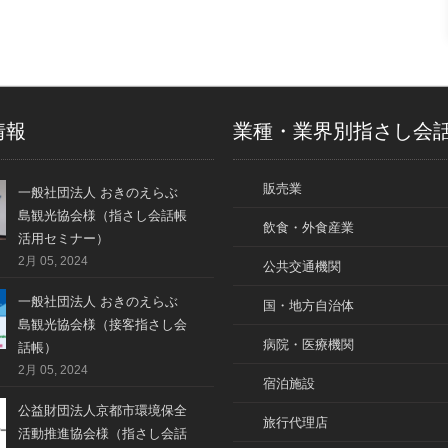
情報
業種・業界別指さし会
販売業
一般社団法人 おきのえらぶ
島観光協会様（指さし会話帳
飲食・外食産業
活用セミナー）
2月 05, 2024
公共交通機関
一般社団法人 おきのえらぶ
国・地方自治体
島観光協会様（接客指さし会
病院・医療機関
話帳）
2月 05, 2024
宿泊施設
公益財団法人京都市環境保全
旅行代理店
活動推進協会様（指さし会話