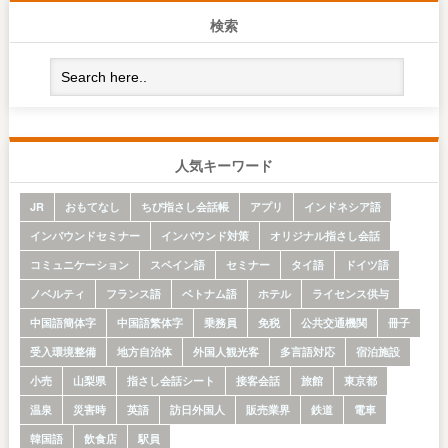
検索
人気キーワード
JR
おもてなし
ちび指さし会話帳
アプリ
インドネシア語
インバウンドセミナー
インバウンド対策
オリジナル指さし会話
コミュニケーション
スペイン語
セミナー
タイ語
ドイツ語
ノベルティ
フランス語
ベトナム語
ホテル
ライセンス供与
中国語簡体字
中国語繁体字
乗務員
免税
公共交通機関
冊子
受入環境整備
地方自治体
外国人観光客
多言語対応
宿泊施設
小売
山梨県
指さし会話シート
接客会話
旅館
東京都
温泉
災害時
英語
訪日外国人
販売業界
鉄道
電車
韓国語
飲食店
駅員