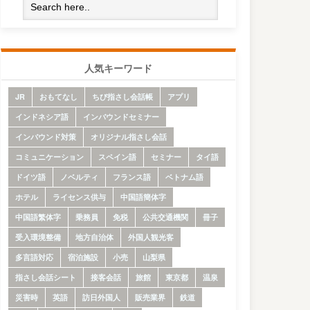
人気キーワード
JR
おもてなし
ちび指さし会話帳
アプリ
インドネシア語
インバウンドセミナー
インバウンド対策
オリジナル指さし会話
コミュニケーション
スペイン語
セミナー
タイ語
ドイツ語
ノベルティ
フランス語
ベトナム語
ホテル
ライセンス供与
中国語簡体字
中国語繁体字
乗務員
免税
公共交通機関
冊子
受入環境整備
地方自治体
外国人観光客
多言語対応
宿泊施設
小売
山梨県
指さし会話シート
接客会話
旅館
東京都
温泉
災害時
英語
訪日外国人
販売業界
鉄道