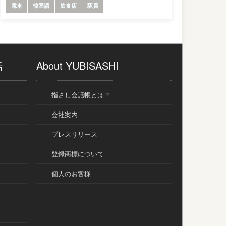
電車
韓国語
飲食店
駅員
話
About YUBISASHI
指さし会話帳とは？
会社案内
プレスリリース
登録商標について
個人のお客様