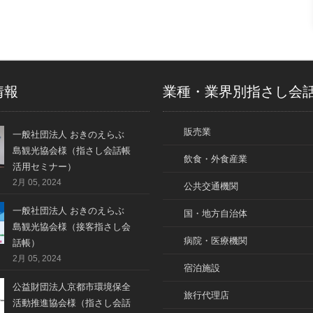
情報
業種・業界別指さし会
販売業
一般社団法人 おきのえらぶ
島観光協会様（指さし会話帳
飲食・外食産業
活用セミナー）
2月 05, 2024
公共交通機関
一般社団法人 おきのえらぶ
国・地方自治体
島観光協会様（接客指さし会
病院・医療機関
話帳）
2月 05, 2024
宿泊施設
公益財団法人京都市環境保全
旅行代理店
活動推進協会様（指さし会話