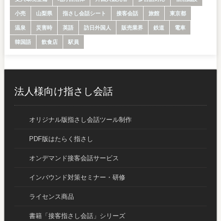
小売
山梨県
指さし会話シート
接客会話
旅館
東京都
温泉
災害時
英語
訪日外国人
販売業界
鉄道
電車
韓国語
飲食店
駅員
法人様向け指さし会話
オリジナル版指さし会話ツール制作
PDF版はたらく指さし
オンデマンド接客会話サービス
インバウンド対策セミナー・研修
ライセンス商品
書籍「接客指さし会話」シリーズ