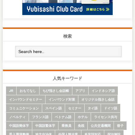
検索
人気キーワード
JR
おもてなし
ちび指さし会話帳
アプリ
インドネシア語
インバウンドセミナー
インバウンド対策
オリジナル指さし会話
コミュニケーション
スペイン語
セミナー
タイ語
ドイツ語
ノベルティ
フランス語
ベトナム語
ホテル
ライセンス供与
中国語簡体字
中国語繁体字
乗務員
免税
公共交通機関
冊子
受入環境整備
地方自治体
外国人観光客
多言語対応
宿泊施設