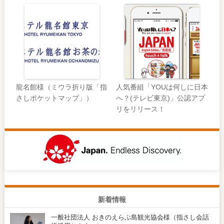
龍名館様（ミウラ折り版「指
人気番組「YOUは何しに日本
さしポケットマップ」）
へ？(テレビ東京)」公認アプ
リをリリース！
新着情報
一般社団法人 おきのえらぶ島観光協会様（指さし会話