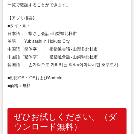
一覧で確認することができます。
【アプリ概要】
■タイトル：
日本語： 指さし会話×山梨県北杜市
英語： Yubisashi in Hokuto City
中国語（簡体字）： 指指通会话×山梨县北杜市
中国語（繁体字）： 指指通會話×山梨縣北杜市
韓国語： 손가락으로 가리키는 회화×야마나시현 호쿠토시
■対応OS：iOSおよびAndroid
■価格：無料
ぜひお試しください。（ダ
ウンロード無料）