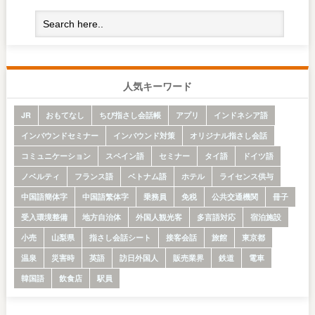
人気キーワード
JR
おもてなし
ちび指さし会話帳
アプリ
インドネシア語
インバウンドセミナー
インバウンド対策
オリジナル指さし会話
コミュニケーション
スペイン語
セミナー
タイ語
ドイツ語
ノベルティ
フランス語
ベトナム語
ホテル
ライセンス供与
中国語簡体字
中国語繁体字
乗務員
免税
公共交通機関
冊子
受入環境整備
地方自治体
外国人観光客
多言語対応
宿泊施設
小売
山梨県
指さし会話シート
接客会話
旅館
東京都
温泉
災害時
英語
訪日外国人
販売業界
鉄道
電車
韓国語
飲食店
駅員