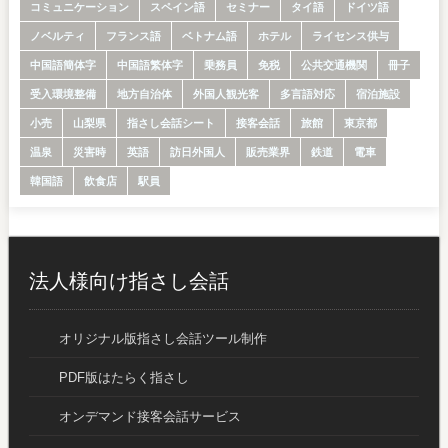
コミュニケーション
スペイン語
セミナー
タイ語
ドイツ語
ノベルティ
フランス語
ベトナム語
ホテル
ライセンス供与
中国語簡体字
中国語繁体字
乗務員
免税
公共交通機関
冊子
受入環境整備
地方自治体
外国人観光客
多言語対応
宿泊施設
小売
山梨県
指さし会話シート
接客会話
旅館
東京都
温泉
災害時
英語
訪日外国人
販売業界
鉄道
電車
韓国語
飲食店
駅員
法人様向け指さし会話
オリジナル版指さし会話ツール制作
PDF版はたらく指さし
オンデマンド接客会話サービス