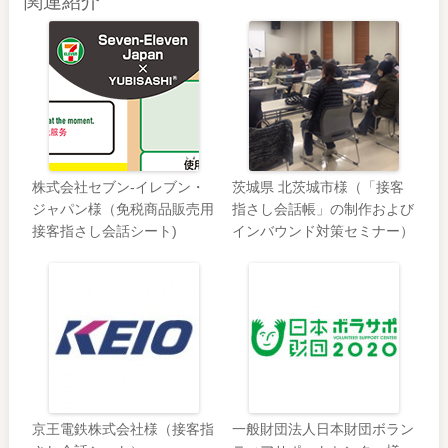
関連紹介
株式会社セブン‐イレブン・
茨城県 北茨城市様（「接客
ジャパン様（免税商品販売用
指さし会話帳」の制作および
接客指さし会話シート)
インバウンド対策セミナー）
京王電鉄株式会社様（接客指
一般財団法人日本財団ボラン