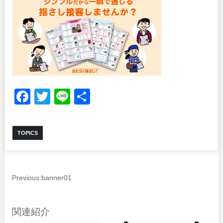
Facebook
Twitter
Line
共
有
TOPICS
Previous:
banner01
関連紹介