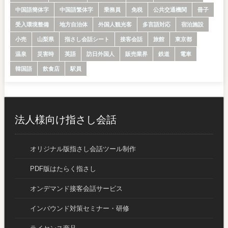
中国語簡体字
中国語繁体字
乗務員
免税
公共交通機関
冊子
受入環境整備
地方自治体
外国人観光客
多言語対応
宿泊施設
小売
山梨県
指さし会話シート
接客会話
旅館
東京都
温泉
災害時
英語
訪日外国人
販売業界
鉄道
電車
韓国語
飲食店
駅員
法人様向け指さし会話
オリジナル版指さし会話ツール制作
PDF版はたらく指さし
オンデマンド接客会話サービス
インバウンド対策セミナー・研修