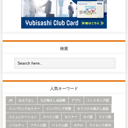
検索
人気キーワード
JR
おもてなし
ちび指さし会話帳
アプリ
インドネシア語
インバウンドセミナー
インバウンド対策
オリジナル指さし会話
コミュニケーション
スペイン語
セミナー
タイ語
ドイツ語
ノベルティ
フランス語
ベトナム語
ホテル
ライセンス供与