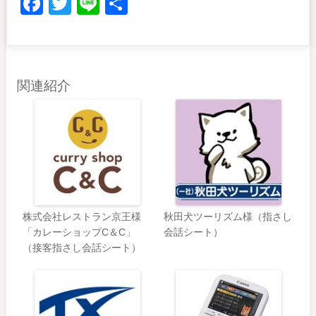
Facebook
Twitter
Line
共
有
関連紹介
株式会社レストラン京王様
秋田犬ツーリズム様（指さし
「カレーショップC＆C」
会話シート）
（接客指さし会話シート）