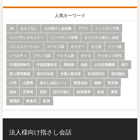
人気キーワード
JR
おもてなし
ちび指さし会話帳
アプリ
インドネシア語
インバウンドセミナー
インバウンド対策
オリジナル指さし会話
コミュニケーション
スペイン語
セミナー
タイ語
ドイツ語
ノベルティ
フランス語
ベトナム語
ホテル
ライセンス供与
中国語簡体字
中国語繁体字
乗務員
免税
公共交通機関
冊子
受入環境整備
地方自治体
外国人観光客
多言語対応
宿泊施設
小売
山梨県
指さし会話シート
接客会話
旅館
東京都
温泉
災害時
英語
訪日外国人
販売業界
鉄道
電車
韓国語
飲食店
駅員
法人様向け指さし会話