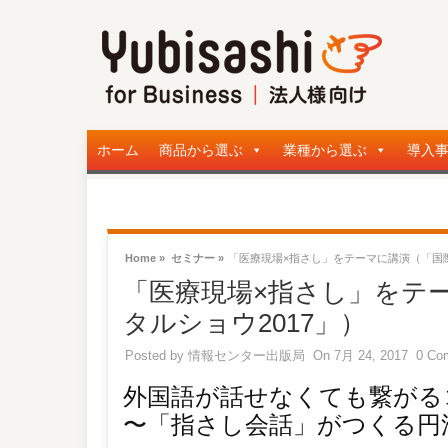
ホーム
商品から選ぶ
業種から選ぶ
導入
Home »
セミナー »
「医療現場×指さし」をテーマに講演（「国際
「医療現場×指さし」をテ
タルショウ2017」）
Posted by
情報センター出版局
On 7月 24, 2017
0 Co
外国語が話せなくても繋がる
〜「指さし会話」がつくる円