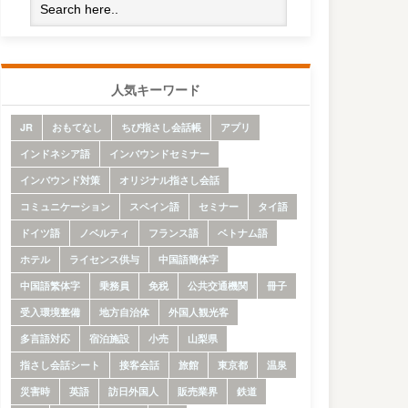
人気キーワード
JR
おもてなし
ちび指さし会話帳
アプリ
インドネシア語
インバウンドセミナー
インバウンド対策
オリジナル指さし会話
コミュニケーション
スペイン語
セミナー
タイ語
ドイツ語
ノベルティ
フランス語
ベトナム語
ホテル
ライセンス供与
中国語簡体字
中国語繁体字
乗務員
免税
公共交通機関
冊子
受入環境整備
地方自治体
外国人観光客
多言語対応
宿泊施設
小売
山梨県
指さし会話シート
接客会話
旅館
東京都
温泉
災害時
英語
訪日外国人
販売業界
鉄道