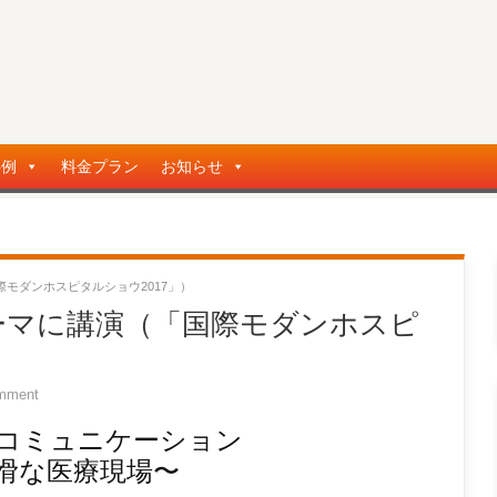
事例
料金プラン
お知らせ
モダンホスピタルショウ2017」）
ーマに講演（「国際モダンホスピ
mment
コミュニケーション
滑な医療現場〜