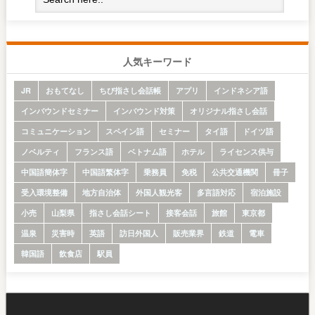
人気キーワード
JR
おもてなし
ちび指さし会話帳
アプリ
インドネシア語
インバウンドセミナー
インバウンド対策
オリジナル指さし会話
コミュニケーション
スペイン語
セミナー
タイ語
ドイツ語
ノベルティ
フランス語
ベトナム語
ホテル
ライセンス供与
中国語簡体字
中国語繁体字
乗務員
免税
公共交通機関
冊子
受入環境整備
地方自治体
外国人観光客
多言語対応
宿泊施設
小売
山梨県
指さし会話シート
接客会話
旅館
東京都
温泉
災害時
英語
訪日外国人
販売業界
鉄道
電車
韓国語
飲食店
駅員