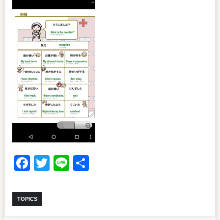
Facebook
Twitter
Line
共
有
TOPICS