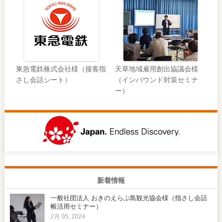
東急電鉄株式会社様（接客指
天草地域雇用創出協議会様
さし会話シート）
（インバウンド対策セミナ
ー）
新着情報
一般社団法人 おきのえらぶ島観光協会様（指さし会話
帳活用セミナー）
2月 05, 2024