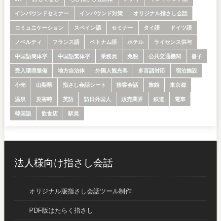
インバウンドセミナー
インバウンド対策
オリジナル指さし会話
コミュニケーション
スペイン語
セミナー
タイ語
ドイツ語
ノベルティ
フランス語
ベトナム語
ホテル
ライセンス供与
中国語簡体字
中国語繁体字
乗務員
免税
公共交通機関
冊子
受入環境整備
地方自治体
外国人観光客
多言語対応
宿泊施設
小売
山梨県
指さし会話シート
接客会話
旅館
東京都
温泉
災害時
英語
訪日外国人
販売業界
鉄道
電車
韓国語
飲食店
駅員
法人様向け指さし会話
オリジナル版指さし会話ツール制作
PDF版はたらく指さし