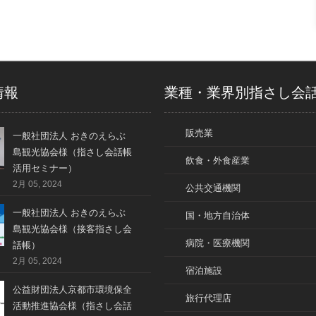
情報
業種・業界別指さし会
販売業
一般社団法人 おきのえらぶ
島観光協会様（指さし会話帳
飲食・外食産業
活用セミナー）
2月 05, 2024
公共交通機関
一般社団法人 おきのえらぶ
国・地方自治体
島観光協会様（接客指さし会
病院・医療機関
話帳）
2月 05, 2024
宿泊施設
公益財団法人京都市環境保全
旅行代理店
活動推進協会様（指さし会話