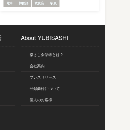
電車
韓国語
飲食店
駅員
話
About YUBISASHI
指さし会話帳とは？
会社案内
プレスリリース
登録商標について
個人のお客様