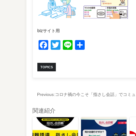
bizサイト用
Facebook
Twitter
Line
共
有
TOPICS
Previous:
コロナ禍の今こそ「指さし会話」でコミュ
関連紹介