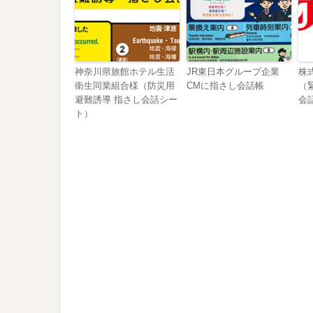
神奈川県旅館ホテル生活
JR東日本グループ企業
株
衛生同業組合様（防災用
CMに指さし会話帳
（
避難誘導 指さし会話シー
会
ト）