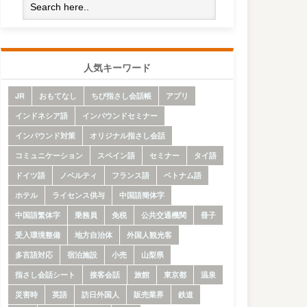
人気キーワード
JR
おもてなし
ちび指さし会話帳
アプリ
インドネシア語
インバウンドセミナー
インバウンド対策
オリジナル指さし会話
コミュニケーション
スペイン語
セミナー
タイ語
ドイツ語
ノベルティ
フランス語
ベトナム語
ホテル
ライセンス供与
中国語簡体字
中国語繁体字
乗務員
免税
公共交通機関
冊子
受入環境整備
地方自治体
外国人観光客
多言語対応
宿泊施設
小売
山梨県
指さし会話シート
接客会話
旅館
東京都
温泉
災害時
英語
訪日外国人
販売業界
鉄道