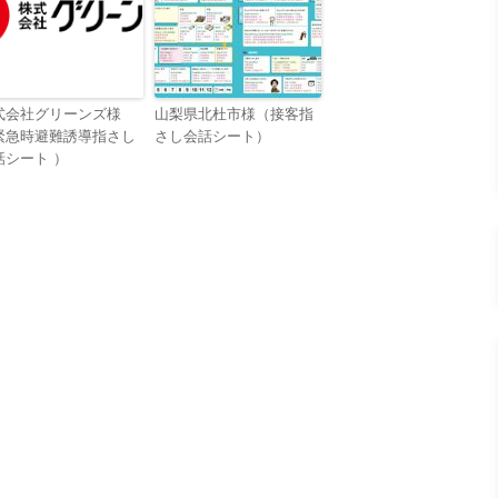
式会社グリーンズ様
山梨県北杜市様（接客指
緊急時避難誘導指さし
さし会話シート）
話シート ）