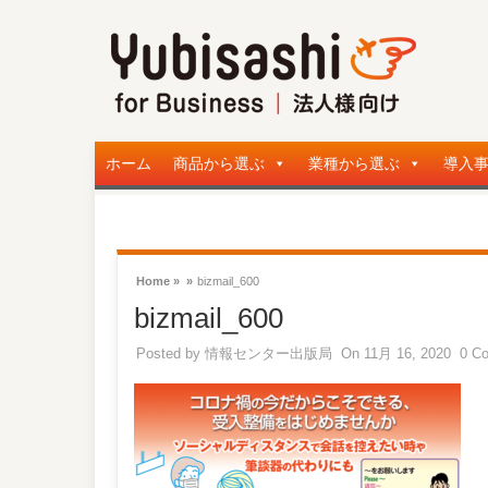
ホーム
商品から選ぶ
業種から選ぶ
導入
Home »
»
bizmail_600
bizmail_600
Posted by
情報センター出版局
On 11月 16, 2020
0 C