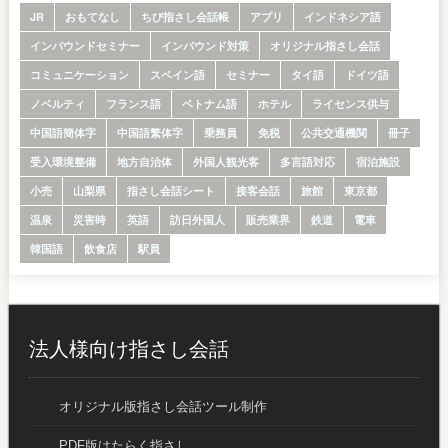
JR
おもてなし
ちび指さし会話帳
アプリ
インドネシア語
インバウンドセミナー
インバウンド対策
オリジナル指さし会話
コミュニケーション
スペイン語
セミナー
タイ語
ドイツ語
ノベルティ
フランス語
ベトナム語
ホテル
ライセンス供与
中国語簡体字
中国語繁体字
乗務員
免税
公共交通機関
冊子
受入環境整備
地方自治体
外国人観光客
多言語対応
宿泊施設
小売
山梨県
指さし会話シート
接客会話
旅館
東京都
温泉
災害時
英語
訪日外国人
販売業界
鉄道
電車
韓国語
飲食店
駅員
法人様向け指さし会話
オリジナル版指さし会話ツール制作
PDF版はたらく指さし