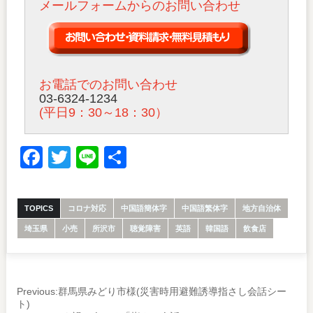
メールフォームからのお問い合わせ
お電話でのお問い合わせ
03-6324-1234
(平日9：30～18：30）
Facebook
Twitter
Line
共
有
TOPICS
コロナ対応
中国語簡体字
中国語繁体字
地方自治体
埼玉県
小売
所沢市
聴覚障害
英語
韓国語
飲食店
Previous:
群馬県みどり市様(災害時用避難誘導指さし会話シー
ト)