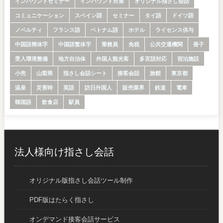
インバウンドセミナー
インバウンド対策
オリジナル指さし会話
コミュニケーション
スペイン語
セミナー
タイ語
ドイツ語
ノベルティ
フランス語
ベトナム語
ホテル
ライセンス供与
中国語簡体字
中国語繁体字
乗務員
免税
公共交通機関
冊子
受入環境整備
地方自治体
外国人観光客
多言語対応
宿泊施設
小売
山梨県
指さし会話シート
接客会話
旅館
東京都
温泉
災害時
英語
訪日外国人
販売業界
鉄道
電車
韓国語
飲食店
駅員
法人様向け指さし会話
オリジナル版指さし会話ツール制作
PDF版はたらく指さし
オンデマンド接客会話サービス